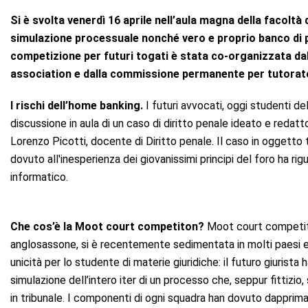
Si è svolta venerdì 16 aprile nell’aula magna della facolt
simulazione processuale nonché vero e proprio banco di pr
competizione per futuri togati è stata co-organizzata da
association e dalla commissione permanente per tutorato
I rischi dell’home banking.
I futuri avvocati, oggi studenti de
discussione in aula di un caso di diritto penale ideato e red
Lorenzo Picotti, docente di Diritto penale. Il caso in oggetto 
dovuto all'inesperienza dei giovanissimi principi del foro ha r
informatico.
Che cos’è la Moot court competiton?
Moot court competiti
anglosassone, si è recentemente sedimentata in molti paesi eu
unicità per lo studente di materie giuridiche: il futuro giurista 
simulazione dell’intero iter di un processo che, seppur fittizi
in tribunale. I componenti di ogni squadra han dovuto dapprima