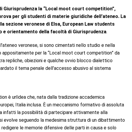
à di Giurisprudenza la “Local moot court competition”,
ova per gli studenti di materie giuridiche dell’ateneo. La
lla sezione veronese di Elsa, European Law students
 e orientamento della facoltà di Giurisprudenza
.
ll’ateneo veronese, si sono cimentati nello studio e nella
atto appositamente per la “Local moot court competition” da
tra repliche, obiezioni e qualche ovvio blocco dialettico
iguardato il tema penale dell’accesso abusivo al sistema
on è un’idea che, nata dalla tradizione accademica
ropei, Italia inclusa. È un meccanismo formativo di assoluta
ha infatti la possibilità di partecipare attivamente alla
o, si evolve seguendo la medesima struttura di un dibattimento
 redigere le memorie difensive delle parti in causa e solo