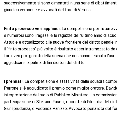
successivamente si sono cimentati in una serie di dibattimenti
giuridica veronese e avvocati del foro di Verona.
Finto processo veri applausi.
La competizione per futuri avvo
e numerosi sono i ragazzi e le ragazze dell’ultimo anno di scuo
Attuale e attualizzato alle nuove frontiere del diritto penale 
il “finto processo” più volte è risultato esser intramezzato da 
foro, veri protgonisti della scena che non hanno lesinato l'uso d
aggiudicarsi la palma di fini dicitori del diritto.
I premiati.
La competizione è stata vinta dalla squadra compo
Perrone si è aggiudicato il premio come miglior oratore. David
interpretazione del ruolo di Pubblico Ministero. La commission
partecipazione di Stefano Fuselli, docente di Filosofia del dirit
Giurisprudenza, e Federica Panizzo, Avvocato penalista del for