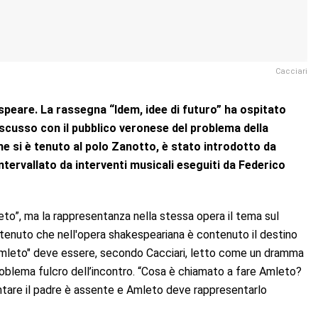
Cacciari
espeare.
La rassegna “Idem, idee di futuro” ha ospitato
iscusso con il pubblico veronese
del problema della
e si è tenuto al polo Zanotto, è stato introdotto da
ntervallato da interventi musicali eseguiti da Federico
eto”, ma la rappresentanza nella stessa opera il tema sul
stenuto che nell'opera shakespeariana è contenuto il destino
 "Amleto" deve essere, secondo Cacciari, letto come un dramma
problema fulcro dell’incontro. “Cosa è chiamato a fare Amleto?
ntare il padre è assente e Amleto deve rappresentarlo