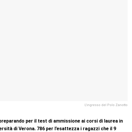
L'ingresso del Polo Zanotto
preparando per il test di ammissione ai corsi di laurea in
ità di Verona. 786 per l’esattezza i ragazzi che il 9