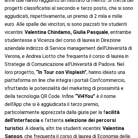
altre due hanno raggiunto un risultato di merito. Si tratta dei
progetti classificatisi al secondo e terzo posto, che si sono
aggiudicati, rispettivamente, un premio di 2 mila e mille
euro. Alle spalle dei vincitori, si sono piazzati tre studenti
vicentini:
Valentina Chindamo, Giulia Pasquale
, entrambe
studentesse a Vicenza del corso di laurea in Direzione
aziendale indirizzo di Service management dell’Università di
Verona, e Andrea Liotto che frequenta il corso di laurea in
Strategie di Comunicazione all’Università di Padova. Nel
loro progetto,
“In Tour con Visplash”
, hanno ideato una
piattaforma on line che integra i portali Confcommercio,
sfruttando le potenzialità del marketing di prossimità e
della tecnologia QR Code. Infine
“Vi4You”
è il nome
dell’App che si è aggiudicata il terzo premio,
particolarmente apprezzata dalla giuria per la f
acilità
dell’interfaccia
e l’attenta
selezione dei percorsi
turistici
. A idearla, altri tre studenti vicentini:
Valentina
Sanson
, che frequenta il corso di laurea di Economia delle