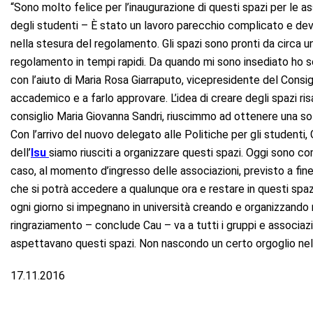
“Sono molto felice per l’inaugurazione di questi spazi per le a
degli studenti – È stato un lavoro parecchio complicato e devo
nella stesura del regolamento. Gli spazi sono pronti da circa un
regolamento in tempi rapidi. Da quando mi sono insediato ho solle
con l’aiuto di Maria Rosa Giarraputo, vicepresidente del Consigl
accademico e a farlo approvare. L’idea di creare degli spazi ris
consiglio Maria Giovanna Sandri, riuscimmo ad ottenere una sol
Con l’arrivo del nuovo delegato alle Politiche per gli studenti, 
dell’
Isu
siamo riusciti a organizzare questi spazi. Oggi sono co
caso, al momento d’ingresso delle associazioni, previsto a fin
che si potrà accedere a qualunque ora e restare in questi spazi
ogni giorno si impegnano in università creando e organizzando
ringraziamento – conclude Cau – va a tutti i gruppi e associaz
aspettavano questi spazi. Non nascondo un certo orgoglio nel 
17.11.2016