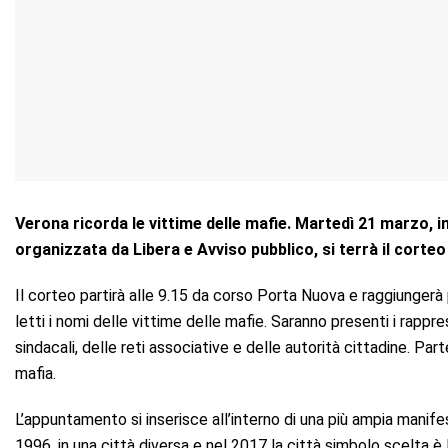
Verona ricorda le vittime delle mafie. Martedì 21 marzo, 
organizzata da Libera e Avviso pubblico, si terrà il cor
Il corteo partirà alle 9.15 da corso Porta Nuova e raggiungerà 
letti i nomi delle vittime delle mafie. Saranno presenti i rappr
sindacali, delle reti associative e delle autorità cittadine. Part
mafia.
L’appuntamento si inserisce all’interno di una più ampia manife
1996, in una città diversa e nel 2017 la città simbolo scelta è L