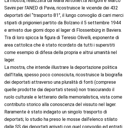
La mostra, realizzata da Maria Antonietta Arrigoni e Marco
Savini per l’ANED di Pavia, ricostruisce le vicende dei 432
deportati del “trasporto 81”, il lungo convoglio di carri merci
stipati di prigionieri partito da Bolzano il 5 settembre 1944
e arrivato due giorni dopo al lager di Flossenbürg in Baviera.
Tra di loro spicca la figura di Teresio Olivelli, esponente di
area cattolica che è stato ricordato da tutti i superstiti
come esempio di difesa della propria e altrui umanità nel
lager.
La mostra, che intende illustrare la deportazione politica
dall’Italia, spesso poco conosciuta, ricostruisce la biografia
dei deportati attraverso una pluralità di fonti (comprese
quelle prodotte dai deportati stessi) non trascurando il
ruolo culturale e letterario della memorialistica, vista come
contributo storico alla conoscenza del vissuto nel lager.
Raramente è stato indagato un singolo trasporto di
deportati; lo studio ha preso le mosse dall’elenco stilato
dalle SS dei deportati arrivati con quel convoglio ed entrati