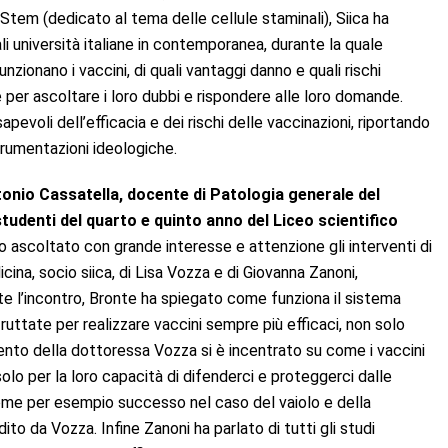
iStem (dedicato al tema delle cellule staminali), Siica ha
ali università italiane in contemporanea, durante la quale
unzionano i vaccini, di quali vantaggi danno e quali rischi
per ascoltare i loro dubbi e rispondere alle loro domande.
apevoli dell’efficacia e dei rischi delle vaccinazioni, riportando
strumentazioni ideologiche.
nio Cassatella, docente di Patologia generale del
studenti del quarto e quinto anno del Liceo scientifico
o ascoltato con grande interesse e attenzione gli interventi di
na, socio siica, di Lisa Vozza e di Giovanna Zanoni,
e l’incontro, Bronte ha spiegato come funziona il sistema
ttate per realizzare vaccini sempre più efficaci, non solo
vento della dottoressa Vozza si è incentrato su come i vaccini
olo per la loro capacità di difenderci e proteggerci dalle
come per esempio successo nel caso del vaiolo e della
dito da Vozza. Infine Zanoni ha parlato di tutti gli studi