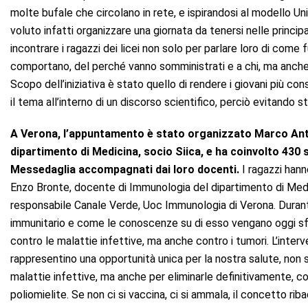
molte bufale che circolano in rete, e ispirandosi al modello Un
voluto infatti organizzare una giornata da tenersi nelle princip
incontrare i ragazzi dei licei non solo per parlare loro di come f
comportano, del perché vanno somministrati e a chi, ma anche 
Scopo dell’iniziativa è stato quello di rendere i giovani più cons
il tema all’interno di un discorso scientifico, perciò evitando 
A Verona, l’appuntamento è stato organizzato Marco Anto
dipartimento di Medicina, socio Siica, e ha coinvolto 430 
Messedaglia accompagnati dai loro docenti.
I ragazzi hann
Enzo Bronte, docente di Immunologia del dipartimento di Medici
responsabile Canale Verde, Uoc Immunologia di Verona. Durant
immunitario e come le conoscenze su di esso vengano oggi sfru
contro le malattie infettive, ma anche contro i tumori. L’inter
rappresentino una opportunità unica per la nostra salute, non s
malattie infettive, ma anche per eliminarle definitivamente, 
poliomielite. Se non ci si vaccina, ci si ammala, il concetto riba