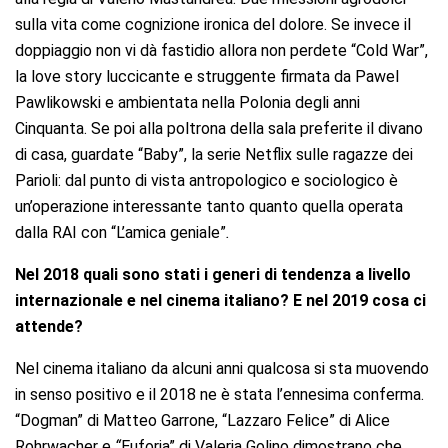
sulla vita come cognizione ironica del dolore. Se invece il
doppiaggio non vi dà fastidio allora non perdete “Cold War”,
la love story luccicante e struggente firmata da Pawel
Pawlikowski e ambientata nella Polonia degli anni
Cinquanta. Se poi alla poltrona della sala preferite il divano
di casa, guardate “Baby”, la serie Netflix sulle ragazze dei
Parioli: dal punto di vista antropologico e sociologico è
un’operazione interessante tanto quanto quella operata
dalla RAI con “L’amica geniale”
.
Nel 2018 quali sono stati i generi di tendenza a livello
internazionale e nel cinema italiano? E nel 2019 cosa ci
attende?
Nel cinema italiano da alcuni anni qualcosa si sta muovendo
in senso positivo e il 2018 ne è stata l’ennesima conferma.
“Dogman” di Matteo Garrone, “Lazzaro Felice” di Alice
Rohrwacher e
“
Euforia” di Valeria Golino dimostrano che,