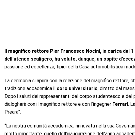
Il magnifico rettore
Pier Francesco Nocini, in carica dal 1
dell’ateneo scaligero, ha voluto, dunque, un ospite d’ecce
passione ed eccellenza, tipici della Casa automobilistica mod
La cerimonia si aprirà con la relazione del magnifico rettore,
tradizione accademica il
coro universitario
, diretto dal maes
Dopo i saluti dei rappresentanti del corpo studentesco e del p
dialogherà con il magnifico rettore e con l’ingegner
Ferrari
. L
Preara”.
“La nostra comunità accademica, rinnovata nella sua Governanc
molto importante, quello dell’inaugurazione dell’anno accademic