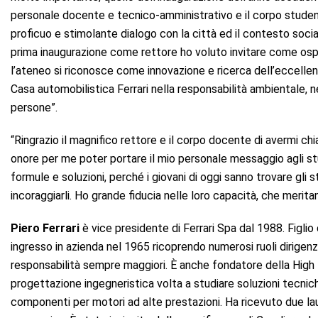
personale docente e tecnico-amministrativo e il corpo student
proficuo e stimolante dialogo con la città ed il contesto social
prima inaugurazione come rettore ho voluto invitare come ospite 
l’ateneo si riconosce come innovazione e ricerca dell’eccelle
Casa automobilistica Ferrari nella responsabilità ambientale, n
persone”.
“Ringrazio il magnifico rettore e il corpo docente di avermi c
onore per me poter portare il mio personale messaggio agli st
formule e soluzioni, perché i giovani di oggi sanno trovare gli s
incoraggiarli. Ho grande fiducia nelle loro capacità, che merita
Piero Ferrari
è vice presidente di Ferrari Spa dal 1988. Figlio d
ingresso in azienda nel 1965 ricoprendo numerosi ruoli dirigenzia
responsabilità sempre maggiori. È anche fondatore della High
progettazione ingegneristica volta a studiare soluzioni tecnic
componenti per motori ad alte prestazioni. Ha ricevuto due la