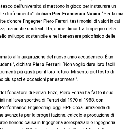
esco dell’università si mettono in gioco per instaurare un
e di riferimento”, dichiara
Pier Francesco Nocini
. “Per la mia
d’onore l’ingegner Piero Ferrari, testimonial di valori in cui
nza, ma anche sostenibilità, come dimostra l’impegno della
ello sviluppo sostenibile e nel benessere psicofisico delle
hiamato all’inaugurazione del nuovo anno accademico. È un
udenti”, dichiara
Piero Ferrari
. “Non voglio dare loro facili
trumenti più giusti per il loro futuro. Mi sento piuttosto di
no più spazi e occasioni per esprimersi”.
el fondatore di Ferrari, Enzo, Piero Ferrari ha fatto il suo
li nell’area sportiva di Ferrari dal 1970 al 1988, con
 Performance Engineering, oggi HPE Coxa, un’azienda di
he avanzate per la progettazione, calcolo e produzione di
uree honoris causa in Ingegneria aerospaziale e Ingegneria