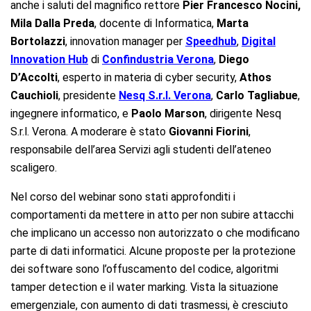
anche i saluti del magnifico rettore
Pier Francesco Nocini,
Mila Dalla Preda
, docente di Informatica,
Marta
Bortolazzi
, innovation manager per
Speedhub
,
Digital
Innovation Hub
di
Confindustria Verona
,
Diego
D’Accolti
, esperto in materia di cyber security,
Athos
Cauchioli
, presidente
Nesq S.r.l. Verona
,
Carlo Tagliabue
,
ingegnere informatico, e
Paolo Marson
, dirigente Nesq
S.r.l. Verona. A moderare è stato
Giovanni Fiorini
,
responsabile dell’area Servizi agli studenti dell’ateneo
scaligero.
Nel corso del webinar sono stati approfonditi i
comportamenti da mettere in atto per non subire attacchi
che implicano un accesso non autorizzato o che modificano
parte di dati informatici. Alcune proposte per la protezione
dei software sono l’offuscamento del codice, algoritmi
tamper detection e il water marking. Vista la situazione
emergenziale, con aumento di dati trasmessi, è cresciuto