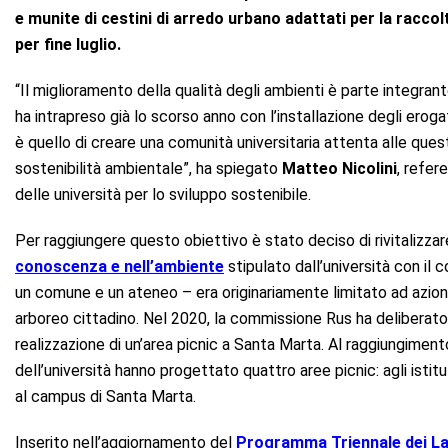
e munite di cestini di arredo urbano adattati per la raccolta
per fine luglio.
“Il miglioramento della qualità degli ambienti è parte integran
ha intrapreso già lo scorso anno con l’installazione degli erog
è quello di creare una comunità universitaria attenta alle quest
sostenibilità ambientale”, ha spiegato
Matteo Nicolini
, refer
delle università per lo sviluppo sostenibile.
Per raggiungere questo obiettivo è stato deciso di rivitalizzare
conoscenza e nell’ambiente
stipulato dall’università con il 
un comune e un ateneo – era originariamente limitato ad azio
arboreo cittadino. Nel 2020, la commissione Rus ha deliberato d
realizzazione di un’area picnic a Santa Marta. Al raggiungimen
dell’università hanno progettato quattro aree picnic: agli istitut
al campus di Santa Marta.
Inserito nell’aggiornamento del
Programma Triennale dei La