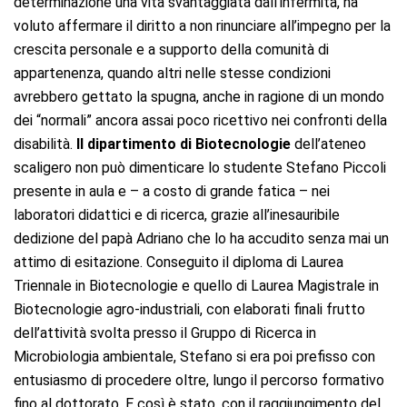
determinazione una vita svantaggiata dall’infermità, ha
voluto affermare il diritto a non rinunciare all’impegno per la
crescita personale e a supporto della comunità di
appartenenza, quando altri nelle stesse condizioni
avrebbero gettato la spugna, anche in ragione di un mondo
dei “normali” ancora assai poco ricettivo nei confronti della
disabilità.
Il dipartimento di Biotecnologie
dell’ateneo
scaligero non può dimenticare lo studente Stefano Piccoli
presente in aula e – a costo di grande fatica – nei
laboratori didattici e di ricerca, grazie all’inesauribile
dedizione del papà Adriano che lo ha accudito senza mai un
attimo di esitazione. Conseguito il diploma di Laurea
Triennale in Biotecnologie e quello di Laurea Magistrale in
Biotecnologie agro-industriali, con elaborati finali frutto
dell’attività svolta presso il Gruppo di Ricerca in
Microbiologia ambientale, Stefano si era poi prefisso con
entusiasmo di procedere oltre, lungo il percorso formativo
fino al dottorato. E così è stato, con il raggiungimento del