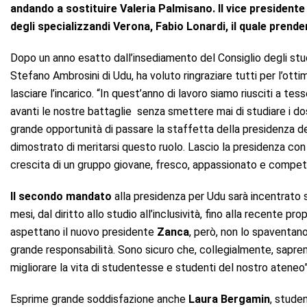
andando a sostituire Valeria Palmisano. Il vice president
degli specializzandi Verona, Fabio Lonardi, il quale prende
Dopo un anno esatto dall’insediamento del Consiglio degli stu
Stefano Ambrosini di Udu, ha voluto ringraziare tutti per l’ott
lasciare l’incarico. “In quest’anno di lavoro siamo riusciti a te
avanti le nostre battaglie senza smettere mai di studiare i dos
grande opportunità di passare la staffetta della presidenza de
dimostrato di meritarsi questo ruolo. Lascio la presidenza co
crescita di un gruppo giovane, fresco, appassionato e compet
Il secondo mandato
alla presidenza per Udu sarà incentrato s
mesi, dal diritto allo studio all’inclusività, fino alla recente p
aspettano il nuovo presidente
Zanca
, però, non lo spaventano
grande responsabilità. Sono sicuro che, collegialmente, sapre
migliorare la vita di studentesse e studenti del nostro ateneo”
Esprime grande soddisfazione anche
Laura Bergamin
, stude