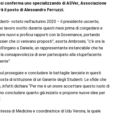
e si conferma uno
specializzando di ASVer, Associazione
rà il posto di Alessandro Ferruzzi.
denti- votato nell’autunno 2020 – il presidente uscente,
imo lavoro svolto durante questi mesi prima di congedarsi e
ssere nuovi e proficui rapporti con la Governance, portando
sier che ci venivano proposti”, esorta Ambrosini, “c’è ora la
ll’organo a Daniele, un rappresentante instancabile che ha
n la consapevolezza di aver partecipato alla stupefacente
ente”.
ul proseguire e concludere le battaglie lanciate in questi
roposta di istituzione di un Garante degli Studenti. Le sfide che
, infatti dichiara “Per me è un onore accettare questo ruolo di
mo concludere quanto già iniziato e proporre nuove idee per
.
ntessa di Medicina e coordinatrice di Udu Verona, la quale