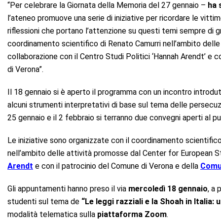
“Per celebrare la Giornata della Memoria del 27 gennaio –
ha 
l’ateneo promuove una serie di iniziative per ricordare le vitti
riflessioni che portano l’attenzione su questi temi sempre di gr
coordinamento scientifico di Renato Camurri nell’ambito delle 
collaborazione con il Centro Studi Politici ‘Hannah Arendt’ e co
di
Verona
”.
Il 18 gennaio si è aperto il programma con un incontro introd
alcuni strumenti interpretativi di base sul tema delle persecuzio
25 gennaio e il 2 febbraio si terranno due convegni aperti al pu
Le iniziative sono organizzate con il coordinamento scientific
nell’ambito delle attività promosse dal Center for European St
Arendt
e con il patrocinio del Comune di Verona e della
Comun
Gli appuntamenti hanno preso il via
mercoledì 18 gennaio
, a 
studenti sul tema de
“Le leggi razziali e la Shoah in Italia
modalità telematica sulla
piattaforma Zoom
.