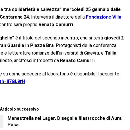
a tra solidarietà e salvezza”
mercoledì 25 gennaio dalle
a Cantarane 24
. Interverrà il direttore della
Fondazione Villa
ncontro sarà proprio
Renato Camurri
.
ghello”
è il titolo del secondo incontro, che si terrà
giovedì 2
Gran Guardia in Piazza Bra
. Protagonisti della conferenza
e e letterature romanze dell’università di Ginevra, e
Tullia
rieste, anch’essi introdotti da
Renato Camurri
.
o e su come accedere al laboratorio è disponibile il seguente
uth=lI7GL9rH
Articolo successivo
Menestrella nel Lager. Disegni e filastrocche di Aura
Pasa