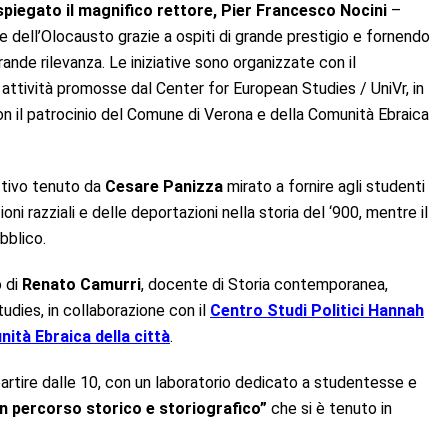
spiegato il magnifico rettore, Pier Francesco Nocini
–
me dell’Olocausto grazie a ospiti di grande prestigio e fornendo
ande rilevanza. Le iniziative sono organizzate con il
attività promosse dal Center for European Studies / UniVr, in
n il patrocinio del
Comune
di
Verona
e della Comunità Ebraica
uttivo tenuto da
Cesare Panizza
mirato a fornire agli studenti
ni razziali e delle deportazioni nella storia del ‘900, mentre il
bblico.
o di
Renato Camurri
, docente di Storia contemporanea,
udies, in collaborazione con il
Centro Studi Politici Hannah
ità Ebraica della città
.
partire dalle 10,
con un laboratorio dedicato a studentesse e
: un percorso storico e storiografico”
che si è tenuto in