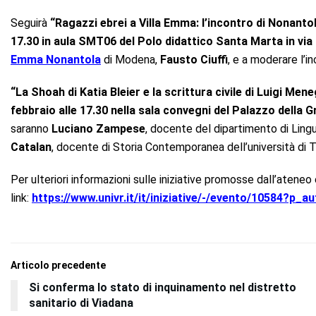
Seguirà
“Ragazzi ebrei a Villa Emma: l’incontro di Nonantol
17.30 in aula SMT06 del Polo didattico Santa Marta in vi
Emma Nonantola
di Modena,
Fausto Ciuffi
, e a moderare l’i
“La Shoah di Katia Bleier e la scrittura civile di Luigi Mene
febbraio alle 17.30 nella sala convegni del Palazzo della 
saranno
Luciano Zampese
, docente del dipartimento di Lingu
Catalan
, docente di Storia Contemporanea dell’università di T
Per ulteriori informazioni sulle iniziative promosse dall’atene
link:
https://www.univr.it/it/iniziative/-/evento/10584?p_a
Articolo precedente
Si conferma lo stato di inquinamento nel distretto
sanitario di Viadana