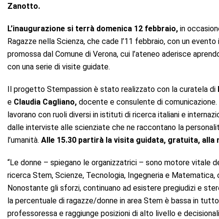
Zanotto.
L’inaugurazione si terrà domenica 12 febbraio,
in occasion
Ragazze nella Scienza, che cade l’11 febbraio, con un evento in
promossa dal Comune di Verona, cui l’ateneo aderisce aprendo l
con una serie di visite guidate.
Il progetto Stempassion è stato realizzato con la curatela di
e
Claudia Cagliano,
docente e consulente di comunicazione. 
lavorano con ruoli diversi in istituti di ricerca italiani e intern
dalle interviste alle scienziate che ne raccontano la personali
l’umanità.
Alle 15.30 partirà la visita guidata, gratuita, all
“Le donne – spiegano le organizzatrici – sono motore vitale de
ricerca Stem, Scienze, Tecnologia, Ingegneria e Matematica, co
Nonostante gli sforzi, continuano ad esistere pregiudizi e ster
la percentuale di ragazze/donne in area Stem è bassa in tutto 
professoressa e raggiunge posizioni di alto livello e decisionali