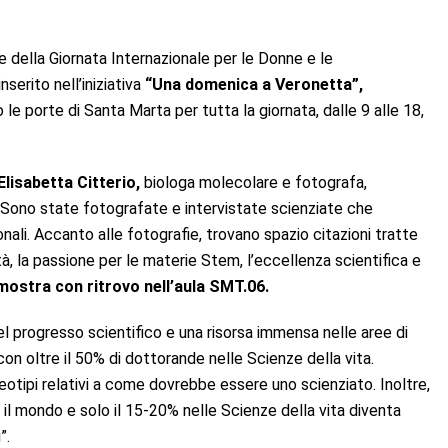
e della Giornata Internazionale per le Donne e le
serito nell’iniziativa
“Una domenica a Veronetta”,
e porte di Santa Marta per tutta la giornata, dalle 9 alle 18,
Elisabetta Citterio,
biologa molecolare e fotografa,
Sono state fotografate e intervistate scienziate che
azionali. Accanto alle fotografie, trovano spazio citazioni tratte
tà, la passione per le materie Stem, l’eccellenza scientifica e
a mostra con ritrovo nell’aula SMT.06.
l progresso scientifico e una risorsa immensa nelle aree di
n oltre il 50% di dottorande nelle Scienze della vita.
eotipi relativi a come dovrebbe essere uno scienziato. Inoltre,
il mondo e solo il 15-20% nelle Scienze della vita diventa
”.