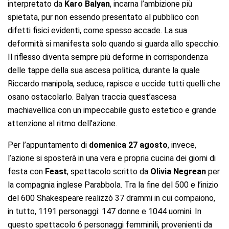
interpretato da
Karo Balyan
, incarna l’ambizione più
spietata, pur non essendo presentato al pubblico con
difetti fisici evidenti, come spesso accade. La sua
deformità si manifesta solo quando si guarda allo specchio.
Il riflesso diventa sempre più deforme in corrispondenza
delle tappe della sua ascesa politica, durante la quale
Riccardo manipola, seduce, rapisce e uccide tutti quelli che
osano ostacolarlo. Balyan traccia quest’ascesa
machiavellica con un impeccabile gusto estetico e grande
attenzione al ritmo dell’azione.
Per l’appuntamento di
domenica 27 agosto
, invece,
l’azione si sposterà in una vera e propria cucina dei giorni di
festa con
Feast
, spettacolo scritto da
Olivia Negrean
per
la compagnia inglese Parabbola. Tra la fine del 500 e l’inizio
del 600 Shakespeare realizzò 37 drammi in cui compaiono,
in tutto, 1191 personaggi: 147 donne e 1044 uomini. In
questo spettacolo 6 personaggi femminili, provenienti da