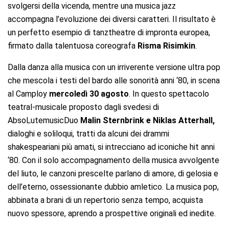
svolgersi della vicenda, mentre una musica jazz
accompagna l’evoluzione dei diversi caratteri. Il risultato è
un perfetto esempio di tanztheatre di impronta europea,
firmato dalla talentuosa coreografa
Risma Risimkin
.
Dalla danza alla musica con un irriverente versione ultra pop
che mescola i testi del bardo alle sonorità anni ‘80, in scena
al Camploy
mercoledì 30 agosto
. In questo spettacolo
teatral-musicale proposto dagli svedesi di
AbsoLutemusicDuo
Malin Sternbrink e Niklas Atterhall
,
dialoghi e soliloqui, tratti da alcuni dei drammi
shakespeariani più amati, si intrecciano ad iconiche hit anni
‘80. Con il solo accompagnamento della musica avvolgente
del liuto, le canzoni prescelte parlano di amore, di gelosia e
dell’eterno, ossessionante dubbio amletico. La musica pop,
abbinata a brani di un repertorio senza tempo, acquista
nuovo spessore, aprendo a prospettive originali ed inedite.