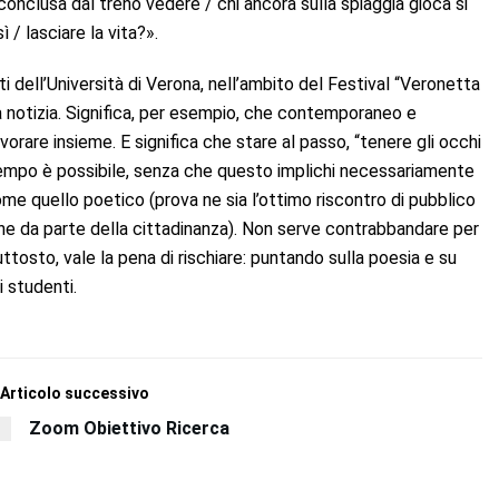
 conclusa dal treno vedere / chi ancora sulla spiaggia gioca si
 / lasciare la vita?».
 dell’Università di Verona, nell’ambito del Festival “Veronetta
a notizia. Significa, per esempio, che contemporaneo e
orare insieme. E significa che stare al passo, “tenere gli occhi
o tempo è possibile, senza che questo implichi necessariamente
come quello poetico (prova ne sia l’ottimo riscontro di pubblico
che da parte della cittadinanza). Non serve contrabbandare per
tosto, vale la pena di rischiare: puntando sulla poesia e su
i studenti.
Articolo successivo
Zoom Obiettivo Ricerca