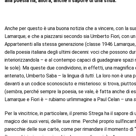
alla poesia ha, allora, anche il sapore di una sfida.
Anche per questo è una buona notizia che a vincere, con la su
Lamarque; e che a piazzarsi secondo sia Umberto Fiori, con un l
Appartenenti alla stessa generazione (classe 1946 Lamarque, 1
della poesia italiana degli ultimi decenni: voci che possono dur
interiorizzandola – e al contempo capaci di guadagnare spazi n
le sole). Ma queste due condividono, in effetti, una magnifica 
antenato, Umberto Saba – la lingua di
tutti
. La loro non è una 
davanti a un codice sconosciuto e misterioso: si trova, piutto
(
sembra
, perché sempre la poesia, se vale, è fatta anche di ese
Lamarque e Fiori è – rubiamo un’immagine a Paul Celan – una
s
Per la vincitrice, in particolare, il premio Strega ha il sapore 
magico dei suoi versi, delle sue rime. Perché proprio sull’inc
parecchie delle sue carte, come per rimandare il momento di 