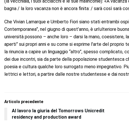
(la vecchiaia, i suoi acciacchi e le sue malinconie): «A vacanza
bagna / la loro vacanza non è ancora finita: / sarà così sarà così
Che Vivian Lamarque e Umberto Fiori siano stati entrambi ospiti
Contemporanea”, nel giugno di quest’anno, è un’ulteriore buon
università possono – anche loro – darsi la mano, coesistere, lav
aperti” sui propri anni e su come si esprime l’arte del propri
la rinuncia a capire un linguaggio “altro”, spesso complicato, 
dei due incontri, sia da parte della popolazione studentesca 
poesia e cultura qualche loro surrogato meno impegnativo. Piut
lettrici e lettori, a partire dalle nostre studentesse e dai nostr
Articolo precedente
Al lavoro la giuria del Tomorrows Unicredit
residency and production award