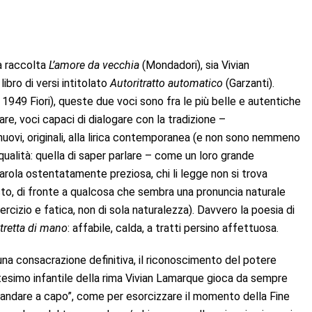
a raccolta
L’amore da vecchia
(Mondadori), sia Vivian
ibro di versi intitolato
Autoritratto automatico
(Garzanti).
949 Fiori), queste due voci sono fra le più belle e autentiche
are, voci capaci di dialogare con la tradizione –
uovi, originali, alla lirica contemporanea (e non sono nemmeno
qualità: quella di saper parlare – come un loro grande
parola ostentatamente preziosa, chi li legge non si trova
sto, di fronte a qualcosa che sembra una pronuncia naturale
rcizio e fatica, non di sola naturalezza). Davvero la poesia di
tretta di mano
: affabile, calda, a tratti persino affettuosa.
di una consacrazione definitiva, il riconoscimento del potere
antesimo infantile della rima Vivian Lamarque gioca da sempre
“andare a capo”, come per esorcizzare il momento della Fine