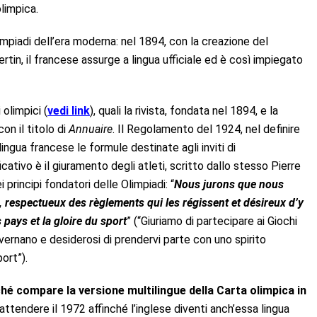
olimpica.
impiadi dell’era moderna: nel 1894, con la creazione del
tin, il francese assurge a lingua ufficiale ed è così impiegato
olimpici (
vedi link
), quali la rivista, fondata nel 1894, e la
on il titolo di
Annuaire
. Il Regolamento del 1924, nel definire
 lingua francese le formule destinate agli inviti di
icativo è il giuramento degli atleti, scritto dallo stesso Pierre
i principi fondatori delle Olimpiadi: “
Nous jurons que nous
respectueux des règlements qui les régissent et désireux d’y
pays et la gloire du sport
” (“Giuriamo di partecipare ai Giochi
governano e desiderosi di prendervi parte con uno spirito
ort”).
rché compare la versione multilingue della Carta olimpica in
 attendere il 1972 affinché l’inglese diventi anch’essa lingua