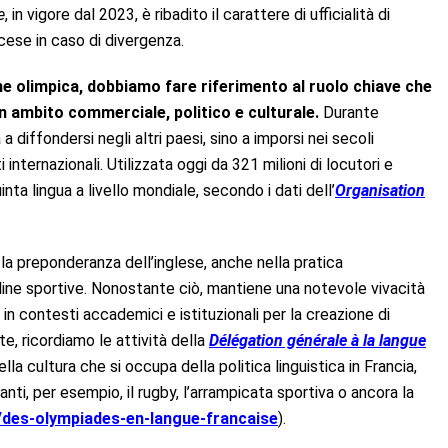
e
, in vigore dal 2023, è ribadito il carattere di ufficialità di
cese in caso di divergenza.
ne olimpica, dobbiamo fare riferimento al ruolo chiave che
n ambito commerciale, politico e culturale.
Durante
a diffondersi negli altri paesi, sino a imporsi nei secoli
internazionali. Utilizzata oggi da 321 milioni di locutori e
nta lingua a livello mondiale, secondo i dati dell’
Organisation
la preponderanza dell’inglese, anche nella pratica
pline sportive. Nonostante ciò, mantiene una notevole vivacità
 in contesti accademici e istituzionali per la creazione di
te, ricordiamo le attività della
Délégation générale à la langue
lla cultura che si occupa della politica linguistica in Francia,
nti, per esempio, il rugby, l’arrampicata sportiva o ancora la
s/des-olympiades-en-langue-francaise
).