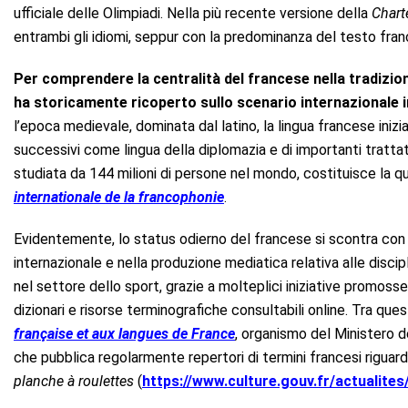
ufficiale delle Olimpiadi. Nella più recente versione della
Chart
entrambi gli idiomi, seppur con la predominanza del testo fran
Per comprendere la centralità del francese nella tradizio
ha storicamente ricoperto sullo scenario internazionale i
l’epoca medievale, dominata dal latino, la lingua francese inizia 
successivi come lingua della diplomazia e di importanti trattati 
studiata da 144 milioni di persone nel mondo, costituisce la qui
internationale de la francophonie
.
Evidentemente, lo status odierno del francese si scontra con 
internazionale e nella produzione mediatica relativa alle disci
nel settore dello sport, grazie a molteplici iniziative promosse
dizionari e risorse terminografiche consultabili online. Tra ques
française et aux langues de France
, organismo del Ministero de
che pubblica regolarmente repertori di termini francesi riguarda
planche à roulettes
(
https://www.culture.gouv.fr/actualite