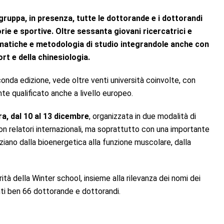
ruppa, in presenza, tutte le dottorande e i dottorandi
rie e sportive. Oltre sessanta giovani ricercatrici e
tematiche e metodologia di studio integrandole anche con
rt e della chinesiologia.
conda edizione, vede oltre venti università coinvolte, con
te qualificato anche a livello europeo.
ra, dal 10 al 13 dicembre
, organizzata in due modalità di
con relatori internazionali, ma soprattutto con una importante
iano dalla bioenergetica alla funzione muscolare, dalla
rità della Winter school, insieme alla rilevanza dei nomi dei
enti ben 66 dottorande e dottorandi.