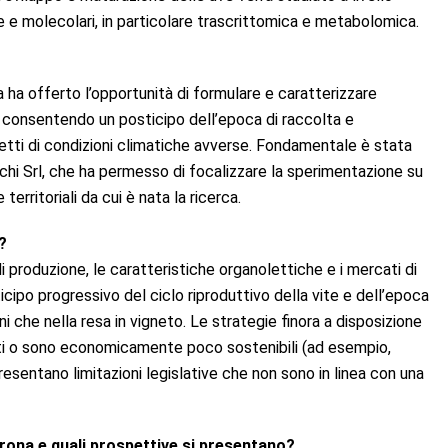
e e molecolari, in particolare trascrittomica e metabolomica.
 ha offerto l’opportunità di formulare e caratterizzare
i, consentendo un posticipo dell’epoca di raccolta e
ffetti di condizioni climatiche avverse. Fondamentale è stata
chi Srl, che ha permesso di focalizzare la sperimentazione su
erritoriali da cui è nata la ricerca.
?
di produzione, le caratteristiche organolettiche e i mercati di
ticipo progressivo del ciclo riproduttivo della vite e dell’epoca
ni che nella resa in vigneto. Le strategie finora a disposizione
nti o sono economicamente poco sostenibili (ad esempio,
resentano limitazioni legislative che non sono in linea con una
Verona e quali prospettive si presentano?