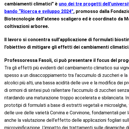
cambiamenti climatici” è
uno dei tre progetti dell’univers
bando “Ricerca e sviluppo 2024”
, promosso dalla Fondazio
Biotecnologie dell’ateneo scaligero ed è coordinato da Ma
coltivazioni arboree.
Il lavoro si concentra sull’applicazione di formulati biost
l’obiettivo di mitigare gli effetti dei cambiamenti climati
Professoressa Fasoli, ci può presentare il focus del pro
Tra gli effetti più evidenti del cambiamento climatico sui vigne
spesso a un disaccoppiamento tra l’accumulo di zuccheri e la s
alcolici più alti, una bassa acidità delle uve e la modifica dei pr
di ormoni di sintesi può rallentare l’accumulo di zuccheri senza
ritardando una maturazione troppo accelerata e sbilanciata. In u
prototipi di formulati a base di estratti vegetali e microalghe,
delle uve delle varietà Corvina e Corvinone, fondamentali per l
anche la valutazione dell’effetto delle applicazioni fogliari s
microvinificazione. L’impatto dei trattamenti sulle dinamiche d