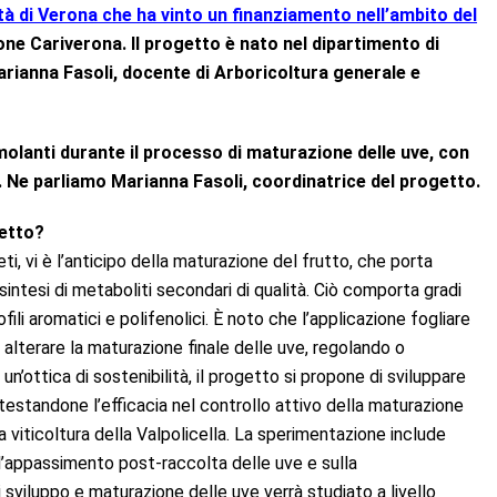
ità di Verona che ha vinto un finanziamento nell’ambito del
ne Cariverona. Il progetto è nato nel dipartimento di
rianna Fasoli, docente di Arboricoltura generale e
imolanti durante il processo di maturazione delle uve, con
ci. Ne parliamo Marianna Fasoli, coordinatrice del progetto.
getto?
ti, vi è l’anticipo della maturazione del frutto, che porta
intesi di metaboliti secondari di qualità. Ciò comporta gradi
ofili aromatici e polifenolici. È noto che l’applicazione fogliare
 alterare la maturazione finale delle uve, regolando o
n’ottica di sostenibilità, il progetto si propone di sviluppare
 testandone l’efficacia nel controllo attivo della maturazione
a viticoltura della Valpolicella. La sperimentazione include
ull’appassimento post-raccolta delle uve e sulla
i sviluppo e maturazione delle uve verrà studiato a livello