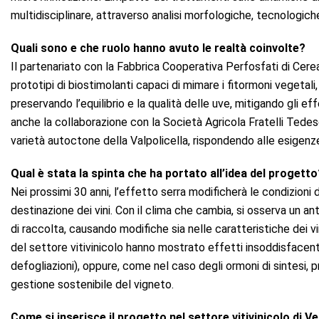
multidisciplinare, attraverso analisi morfologiche, tecnologich
Quali sono e che ruolo hanno avuto le realtà coinvolte?
Il partenariato con la Fabbrica Cooperativa Perfosfati di Cerea
prototipi di biostimolanti capaci di mimare i fitormoni vegetal
preservando l’equilibrio e la qualità delle uve, mitigando gli e
anche la collaborazione con la Società Agricola Fratelli Tedes
varietà autoctone della Valpolicella, rispondendo alle esigenze t
Qual è stata la spinta che ha portato all’idea del progetto
Nei prossimi 30 anni, l’effetto serra modificherà le condizioni 
destinazione dei vini. Con il clima che cambia, si osserva un an
di raccolta, causando modifiche sia nelle caratteristiche dei vi
del settore vitivinicolo hanno mostrato effetti insoddisface
defogliazioni), oppure, come nel caso degli ormoni di sintesi, p
gestione sostenibile del vigneto.
Come si inserisce il progetto nel settore vitivinicolo di 