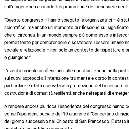
sull’epigenetica e i modelli di promozione del benessere negli 
“Questo congresso – hanno spiegato le organizzatrici – è sta
scientifico, ma anche un momento di riflessione sul significato
che ci circonda. In un mondo sempre più complesso e intercon
promettente per comprendere e sostenere l’essere umano nell
sociale e relazionale – non solo un contesto da rispettare e pr
e guarigione.”
L’evento ha incluso riflessioni sulle questioni etiche nella prati
sui nuovi approcci all’interazione tra mente e corpo in contest
particolare è stata riservata alla promozione del benessere degli
costruzione di comunità resilienti, anche nei reparti di emerge
A rendere ancora più ricca l’esperienza del congresso hanno con
come l’apericena sociale del 19 giugno e il “Concertino di ini
del giorno successivo nel Chiostro di San Francesco. È stato in
contributo scientifico presentato.