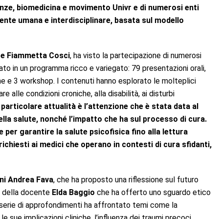
enze, biomedicina e movimento Univr e di numerosi enti
ente umana e interdisciplinare, basata sul modello
 e Fiammetta Cosci
, ha visto la partecipazione di numerosi
colato in un programma ricco e variegato: 79 presentazioni orali,
iche e 3 workshop. I contenuti hanno esplorato le molteplici
 alle condizioni croniche, alla disabilità, ai disturbi
 particolare attualità è l’attenzione che è stata data al
ella salute, nonché l’impatto che ha sul processo di cura.
 per garantire la salute psicofisica fino alla lettura
ichiesti ai medici che operano in contesti di cura sfidanti,
ni Andrea Fava
, che ha proposto una riflessione sul futuro
o della docente
Elda Baggio
che ha offerto uno sguardo etico
ta serie di approfondimenti ha affrontato temi come la
le sue implicazioni cliniche, l’influenza dei traumi precoci