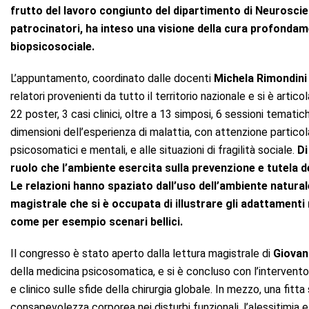
frutto del lavoro congiunto del dipartimento di Neurosci
patrocinatori, ha inteso una visione della cura profondam
biopsicosociale.
L’appuntamento, coordinato dalle docenti
Michela Rimondini
relatori provenienti da tutto il territorio nazionale e si è arti
22 poster, 3 casi clinici, oltre a 13 simposi, 6 sessioni temat
dimensioni dell’esperienza di malattia, con attenzione particolare
psicosomatici e mentali, e alle situazioni di fragilità sociale.
Di
ruolo che l’ambiente esercita sulla prevenzione e tutela d
Le relazioni hanno spaziato dall’uso dell’ambiente naturale
magistrale che si è occupata di illustrare gli adattamenti r
come per esempio scenari bellici.
Il congresso è stato aperto dalla lettura magistrale di
Giovan
della medicina psicosomatica, e si è concluso con l’intervent
e clinico sulle sfide della chirurgia globale. In mezzo, una fit
consapevolezza corporea nei disturbi funzionali, l’alessitimia e 