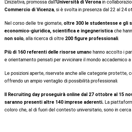
L’iniziativa, promossa dall’
Università di Verona
in collaborazi
Commercio di Vicenza
, si è svolta in presenza dal 22 al 24 
Nel corso delle tre giornate,
oltre 300 le studentesse e gli s
economico-giuridica, scientifica e ingegneristica
che hann
non solo
, alla ricerca di oltre
200 figure professionali
.
Più di 160 referenti delle risorse uman
e hanno accolto i pa
e orientamento pensati per avvicinare il mondo accademico a 
Le posizioni aperte, riservate anche alle categorie protette
offrendo un ampio ventaglio di possibilità professionali.
Il Recruiting day proseguirà online dal 27 ottobre al 15 
saranno presenti altre 140 imprese aderenti.
La piattafor
coloro che, al di fuori del contesto universitario, sono in cerca