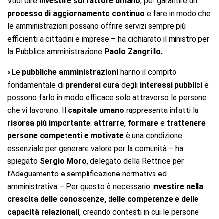
Vuol dire
investire sul fattore umano
, per garantire un
processo di aggiornamento continuo
e fare in modo che
le amministrazioni possano offrire servizi sempre più
efficienti a cittadini e imprese – ha dichiarato il ministro per
la Pubblica amministrazione
Paolo Zangrillo.
«Le
pubbliche amministrazioni
hanno il compito
fondamentale di
prendersi cura
degli
interessi pubblici
e
possono farlo in modo efficace solo attraverso le persone
che vi lavorano. Il
capitale umano
rappresenta infatti la
risorsa più importante
:
attrarre
,
formare
e
trattenere
persone competenti e motivate
è una condizione
essenziale per generare valore per la comunità – ha
spiegato
Sergio Moro
, delegato della Rettrice per
l’Adeguamento e semplificazione normativa ed
amministrativa – Per questo è necessario
investire nella
crescita delle conoscenze, delle competenze e delle
capacità relazionali
, creando contesti in cui le persone