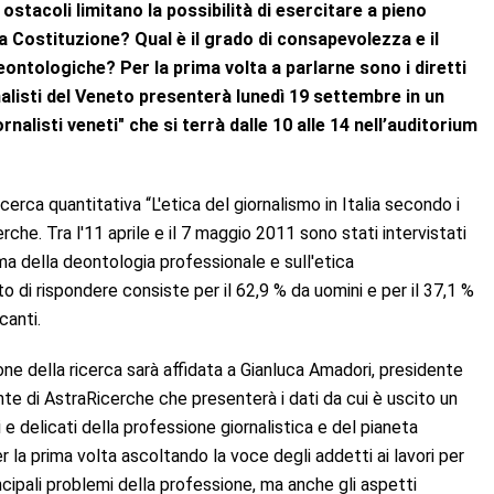
ostacoli limitano la possibilità di esercitare a pieno
ella Costituzione? Qual è il grado di consapevolezza e il
 deontologiche? Per la prima volta a parlarne sono i diretti
nalisti del Veneto presenterà lunedì 19 settembre in un
nalisti veneti" che si terrà dalle 10 alle 14 nell’auditorium
icerca quantitativa “L'etica del giornalismo in Italia secondo i
erche. Tra l'11 aprile e il 7 maggio 2011 sono stati intervistati
ema della deontologia professionale e sull'etica
o di rispondere consiste per il 62,9 % da uomini e per il 37,1 %
canti.
one della ricerca sarà affidata a Gianluca Amadori, presidente
ente di AstraRicerche che presenterà i dati da cui è uscito un
 e delicati della professione giornalistica e del pianeta
er la prima volta ascoltando la voce degli addetti ai lavori per
ncipali problemi della professione, ma anche gli aspetti