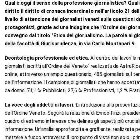
Qual è oggi il senso della professione giornalistica? Quali 
diritto il diritto di cronaca incardinato nell’articolo 21 d
livello di attenzione dei giornalisti veneti sulle questioni
protagonisti, grazie ad una indagine che l’Ordine dei gior
convegno dal titolo "Etica del giornalismo. La parola ai gior
della facoltà di Giurisprudenza, in via Carlo Montanari 9.
Deontologia professionale ed etica.
Al centro dei lavori la r
giornalisti iscritti all'Ordine del Veneto” realizzata da AstraRic
online, attraverso un ampio questionario, 485 giornalisti sul t
dell'informazione. Il campione di giornalisti che hanno accettat
da donne; 71,1 % Pubblicisti, 27,6 % Professionisti, 1,2 % Prati
La voce degli addetti ai lavori.
L’introduzione alla presentazi
dell’Ordine Veneto. Seguirà la relazione di Enrico Finzi, presid
quadro di estremo interesse che delinea gli aspetti più cruciali
informazione. Un’analisi approfondita e graffiante, realizzata p
mettere a fuoco attraverso il loro punto di vista non solo i pri