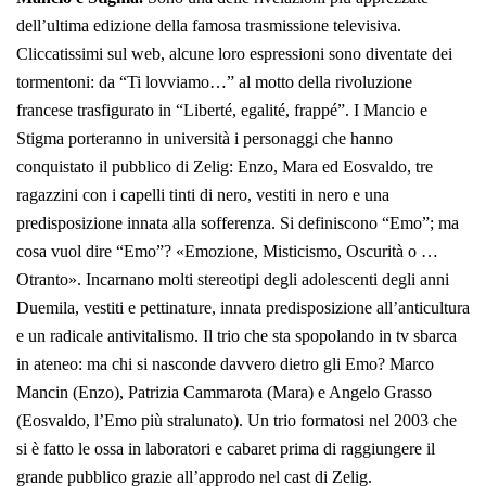
dell’ultima edizione della famosa trasmissione televisiva.
Cliccatissimi sul web, alcune loro espressioni sono diventate dei
tormentoni: da “Ti lovviamo…” al motto della rivoluzione
francese trasfigurato in “Liberté, egalité, frappé”. I Mancio e
Stigma porteranno in università i personaggi che hanno
conquistato il pubblico di Zelig: Enzo, Mara ed Eosvaldo, tre
ragazzini con i capelli tinti di nero, vestiti in nero e una
predisposizione innata alla sofferenza. Si definiscono “Emo”; ma
cosa vuol dire “Emo”? «Emozione, Misticismo, Oscurità o …
Otranto». Incarnano molti stereotipi degli adolescenti degli anni
Duemila, vestiti e pettinature, innata predisposizione all’anticultura
e un radicale antivitalismo. Il trio che sta spopolando in tv sbarca
in ateneo: ma chi si nasconde davvero dietro gli Emo? Marco
Mancin (Enzo), Patrizia Cammarota (Mara) e Angelo Grasso
(Eosvaldo, l’Emo più stralunato). Un trio formatosi nel 2003 che
si è fatto le ossa in laboratori e cabaret prima di raggiungere il
grande pubblico grazie all’approdo nel cast di Zelig.