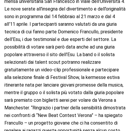
mensa universitaria San Francesco in Viale dell’Università 4.
Le nove serate all’insegna del divertimento e dell’originalità
sono in programma dal 14 febbraio al 21 marzo e dal 4
all’11 aprile. I partecipanti saranno valutati da una giuria
tecnica di cui fanno parte Domenico Francullo, presidente
dell’Esu, i due testimonial e due esperti del settore. La
possibilità di votare sarà però data anche ad una giuria
popolare attraverso il sito dell’Esu. La band o il solista
selezionati dai talent scout potranno realizzare
gratuitamente un video-clip professionale e partecipare
alla selezione finale di Festival Show, la kermesse estiva
itinerante nata per lanciare giovani promesse della musica,
mentre il gruppo o il solista più votato dalla giuria popolare
sarà premiato con biglietti aerei per volare da Verona a
Manchester. “Ringrazio i partner della sensibilità dimostrata
nei confronti di “New Beat Contest Verona” – ha spiegato
Francullo – un progetto giovane che ci ha consentito di
regalare ai ragazzi questa opportunità senza alcun costo