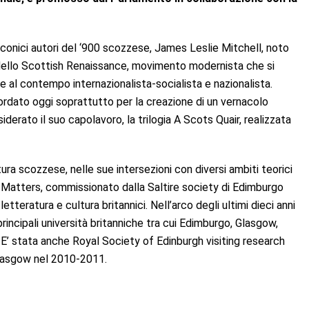
ù iconici autori del ‘900 scozzese, James Leslie Mitchell, noto
a dello Scottish Renaissance, movimento modernista che si
ne al contempo internazionalista-socialista e nazionalista.
ordato oggi soprattutto per la creazione di un vernacolo
siderato il suo capolavoro, la trilogia A Scots Quair, realizzata
tura scozzese, nelle sue intersezioni con diversi ambiti teorici
e Matters, commissionato dalla Saltire society di Edimburgo
letteratura e cultura britannici. Nell’arco degli ultimi dieci anni
incipali università britanniche tra cui Edimburgo, Glasgow,
 E’ stata anche Royal Society of Edinburgh visiting research
 Glasgow nel 2010-2011.