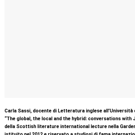
Carla Sassi, docente di Letteratura inglese all’Università
“The global, the local and the hybrid: conversations with
della Scottish literature international lecture nella Gar
istituito nel 2012 e riservato a studiosi di fama internaz