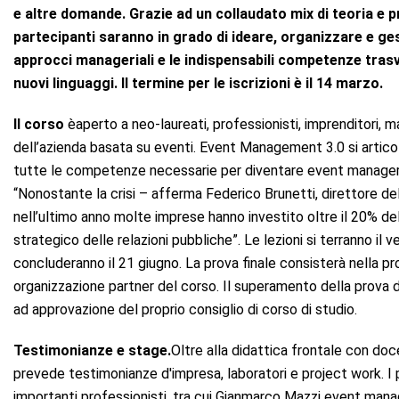
e altre domande. Grazie ad un collaudato mix di teoria e pra
partecipanti saranno in grado di ideare, organizzare e gest
approcci manageriali e le indispensabili competenze trasv
nuovi linguaggi
. Il termine per le iscrizioni è il 14 marzo.
Il corso
èaperto a neo-laureati, professionisti, imprenditori, 
dell’azienda basata su eventi. Event Management 3.0 si artico
tutte le competenze necessarie per diventare event manager,
“Nonostante la crisi – afferma Federico Brunetti, direttore d
nell’ultimo anno molte imprese hanno investito oltre il 20% d
strategico delle relazioni pubbliche”. Le lezioni si terranno il v
concluderanno il 21 giugno. La prova finale consisterà nella pr
organizzazione partner del corso. Il superamento della prova da
ad approvazione del proprio consiglio di corso di studio.
Testimonianze e stage.
Oltre alla didattica frontale con doce
prevede testimonianze d'impresa, laboratori e project work. I 
importanti professionisti, tra cui Gianmarco Mazzi event manag