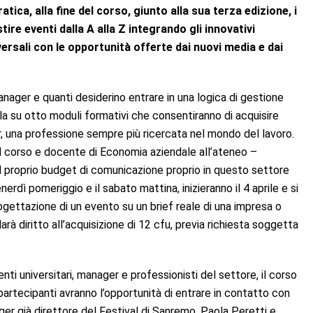
tica, alla fine del corso, giunto alla sua terza edizione, i
ire eventi dalla A alla Z
integrando gli innovativi
ersali con le opportunità offerte dai nuovi media e dai
manager e quanti desiderino entrare in una logica di gestione
la su otto moduli formativi che consentiranno di acquisire
 una professione sempre più ricercata nel mondo del lavoro.
el corso e docente di Economia aziendale all’ateneo –
el proprio budget di comunicazione proprio in questo settore
enerdì pomeriggio e il sabato mattina, inizieranno il 4 aprile e si
ogettazione di un evento su un brief reale di una impresa o
rà diritto all’acquisizione di 12 cfu, previa richiesta soggetta
nti universitari, manager e professionisti del settore, il corso
partecipanti avranno l’opportunità di entrare in contatto con
er già direttore del Festival di Sanremo, Paola Peretti e