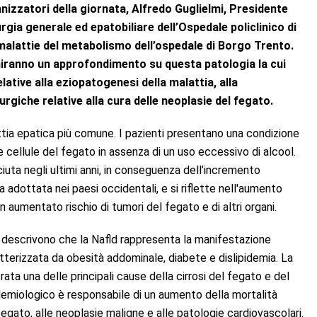
izzatori della giornata, Alfredo Guglielmi, Presidente
urgia generale ed epatobiliare dell’Ospedale policlinico di
alattie del metabolismo dell’ospedale di Borgo Trento.
niranno un approfondimento su questa patologia la cui
tive alla eziopatogenesi della malattia, alla
urgiche relative alla cura delle neoplasie del fegato.
ttia epatica più comune. I pazienti presentano una condizione
le cellule del fegato in assenza di un uso eccessivo di alcool.
ciuta negli ultimi anni, in conseguenza dell’incremento
ca adottata nei paesi occidentali, e si riflette nell'aumento
aumentato rischio di tumori del fegato e di altri organi.
ici descrivono che la Nafld rappresenta la manifestazione
terizzata da obesità addominale, diabete e dislipidemia. La
ata una delle principali cause della cirrosi del fegato e del
idemiologico è responsabile di un aumento della mortalità
fegato, alle neoplasie maligne e alle patologie cardiovascolari.