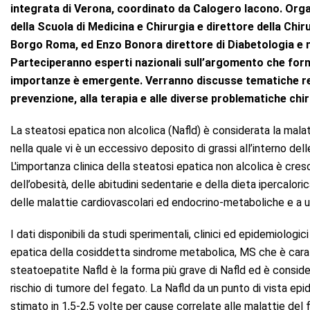
integrata di Verona, coordinato da Calogero Iacono. Organ
della Scuola di Medicina e Chirurgia e direttore della Chir
Borgo Roma, ed Enzo Bonora direttore di Diabetologia e m
Parteciperanno esperti nazionali sull’argomento che for
importanze è emergente. Verranno discusse tematiche rela
prevenzione, alla terapia e alle diverse problematiche chir
La steatosi epatica non alcolica (Nafld) è considerata la mala
nella quale vi è un eccessivo deposito di grassi all’interno del
L'importanza clinica della steatosi epatica non alcolica è cres
dell’obesità, delle abitudini sedentarie e della dieta ipercalori
delle malattie cardiovascolari ed endocrino-metaboliche e a un 
I dati disponibili da studi sperimentali, clinici ed epidemiolog
epatica della cosiddetta sindrome metabolica, MS che è carat
steatoepatite Nafld è la forma più grave di Nafld ed è consider
rischio di tumore del fegato. La Nafld da un punto di vista ep
stimato in 1,5-2,5 volte per cause correlate alle malattie del 