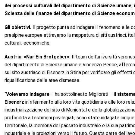
dei processi culturali del dipartimento di Scienze umane, 
Scienza delle finanze del dipartimento di Scienze econom
Gli obiettivi.
Il progetto punta ad indagare il fenomeno e le co
prealpine europee attraverso la mappatura di siti austriaci, ital
culturali, economiche.
Austria: «Nur Ein Brotgeber».
Il team dell’università veronese
del dipartimento di Scienze umane e Vincenzo Pesce, afferen
sul sito austriaco di Eisenerz in Stiria per verificare gli effetti 
riqualificazione delle aree dismesse.
“
Volevamo indagare –
ha sottolineato Migliorati
– il sistema
Eisenerz
in riferimento alla loro vita quotidiana e alle loro rel
industrializzazione del sito di Münichtal e della globalizzazion
profondità a testimoni privilegiati, sono state indagate cinque d
territoriale, la memoria del passato industriale e la sua patri
industriale e le proiezioni verso il futuro. Questa parte del lav