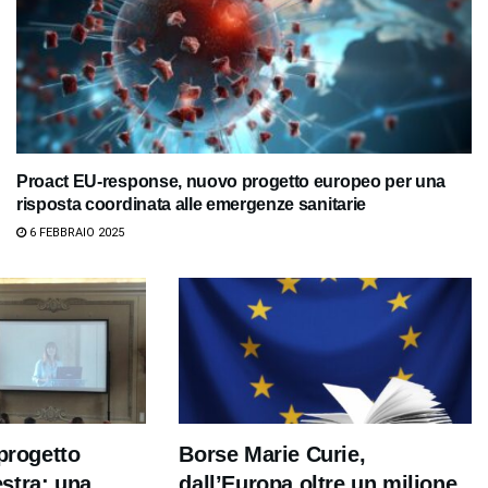
Proact EU-response, nuovo progetto europeo per una
risposta coordinata alle emergenze sanitarie
6 FEBBRAIO 2025
 progetto
Borse Marie Curie,
stra: una
dall’Europa oltre un milione