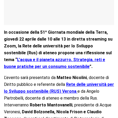
In occasione della 51^ Giornata mondiale della Terra,
giovedì 22 aprile dalle 10 alle 13 in diretta streaming su
Zoom, la Rete delle università per lo Sviluppo
sostenibile
(Rus) di ateneo propone una riflessione sul
tema “
L’acqua e il pianeta azzurro. Strategia, reti e
buone pratiche per un consumo sostenibile
”.
L’evento sarà presentato da
Matteo Nicolini
, docente di
Diritto pubblico e referente della
Rete delle università per
lo Sviluppo sostenibile (RUS) Verona
e da Angelo
Pietrobelli, docente di ateneo e membro della Rus.
Interverranno
Roberto Mantovanelli
, presidente di Acque
Veronesi,
David Bolzonella,
Nicola Frison e
Claudio