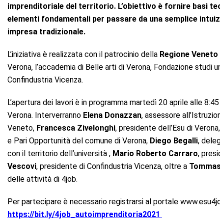
imprenditoriale del territorio. L’obiettivo è fornire basi 
elementi fondamentali per passare da una semplice intuizi
impresa tradizionale.
L’iniziativa è realizzata con il patrocinio della
Regione Veneto
Verona, l’accademia di Belle arti di Verona, Fondazione studi 
Confindustria Vicenza.
L’apertura dei lavori è in programma martedì 20 aprile alle 8:45
Verona. Interverranno
Elena Donazzan
, assessore all’Istruzi
Veneto,
Francesca Zivelonghi
, presidente dell’Esu di Verona
e Pari Opportunità del comune di Verona,
Diego Begalli
, dele
con il territorio dell’università ,
Mario Roberto Carraro
, pres
Vescovi
, presidente di Confindustria Vicenza, oltre a
Tommaso
delle attività di 4job.
Per partecipare è necessario registrarsi al portale www.esu4job.
https://bit.ly/4job_autoimprenditoria2021