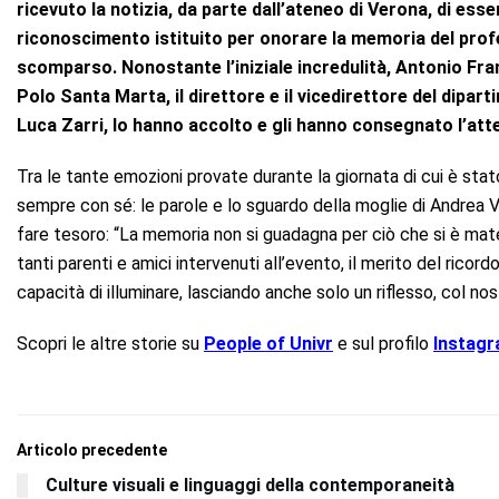
ricevuto la notizia, da parte dall’ateneo di Verona, di es
riconoscimento istituito per onorare la memoria del pr
scomparso. Nonostante l’iniziale incredulità, Antonio Fra
Polo Santa Marta, il direttore e il vicedirettore del dipa
Luca Zarri, lo hanno accolto e gli hanno consegnato l’att
Tra le tante emozioni provate durante la giornata di cui è st
sempre con sé: le parole e lo sguardo della moglie di Andrea Va
fare tesoro: “La memoria non si guadagna per ciò che si è mate
tanti parenti e amici intervenuti all’evento, il merito del ricord
capacità di illuminare, lasciando anche solo un riflesso, col no
Scopri le altre storie su
People of Univr
e sul profilo
Instag
Articolo precedente
Culture visuali e linguaggi della contemporaneità