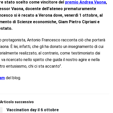
sere stato scelto come vincitore del
premio Andrea Vaona
,
ofessor Vaona, docente dell’ateneo prematuramente
ncesco si è recato a Verona dove, venerdì 1 ottobre, al
rtimento di Scienze economiche, Giam Pietro Cipriani e
estato.
ato protagonista, Antonio Francesco racconta ciò che porterà
ona. È lei, infatti, che gli ha donato un insegnamento di cui
rialmente realizzato; al contrario, come testimoniato dai
o va ricercato nello spirito che guida il nostro agire e nella
stro entusiasmo, chi ci sta accanto”.
ram
del blog.
Articolo successivo
Vaccination day il 6 ottobre