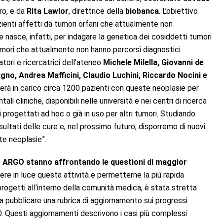
ro, e da
Rita Lawlor
, direttrice della
biobanca
. L’obiettivo
zienti affetti da tumori orfani che attualmente non
 nasce, infatti, per indagare la genetica dei cosiddetti tumori
e tumori che attualmente non hanno percorsi diagnostici
atori e ricercatrici dell’ateneo
Michele Milella, Giovanni de
no, Andrea Mafficini, Claudio Luchini, Riccardo Nocini e
rà in carico circa 1200 pazienti con queste neoplasie per
tali cliniche, disponibili nelle università e nei centri di ricerca
 progettati ad hoc o già in uso per altri tumori. Studiando
isultati delle cure e, nel prossimo futuro, disporremo di nuovi
te neoplasie”.
GC ARGO stanno affrontando le questioni di maggior
ere in luce questa attività e permetterne la più rapida
 progetti all’interno della comunità medica, è stata stretta
a pubblicare una rubrica di aggiornamento sui progressi
GO. Questi aggiornamenti descrivono i casi più complessi