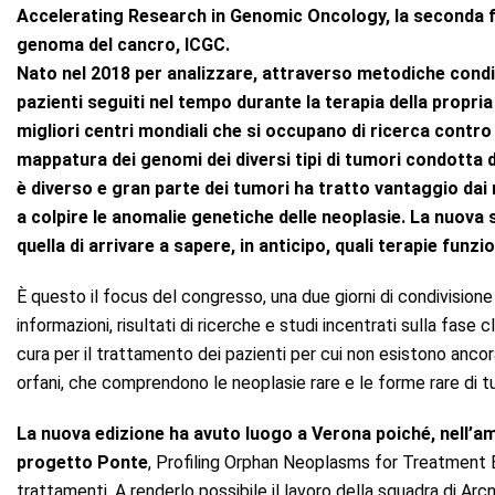
Accelerating Research in
Genomic Oncology, la seconda fa
genoma del cancro, ICGC.
Nato nel 2018 per analizzare, attraverso metodiche condiv
pazienti seguiti nel tempo durante la terapia della
propria
migliori centri mondiali
che si occupano di ricerca contro 
mappatura dei genomi dei diversi tipi di tumori condotta 
è diverso e gran parte dei tumori ha tratto vantaggio dai r
a colpire le anomalie genetiche delle neoplasie. La nuova s
quella di arrivare a sapere, in anticipo, quali terapie funzi
È questo il focus del congresso, una due giorni di condivisione
informazioni, risultati di ricerche e studi incentrati sulla fase c
cura per il trattamento dei pazienti per cui non esistono ancor
orfani, che comprendono le neoplasie rare e le forme rare di t
La nuova edizione ha avuto luogo a Verona poiché, nell’am
progetto Ponte
, Profiling Orphan Neoplasms for Treatment El
trattamenti. A renderlo possibile il lavoro della squadra di Arc