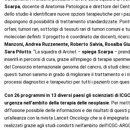
Scarpa
, docente di Anatomia Patologica e direttore del Cent
dello studio è identificare nuove opzioni terapeutiche per i pa
dispongono di possibilità di trattamento standardizzate. Ponte
orfani; tumori rari, sottotipi di tessuti rari di tumori comuni 
molecolari definiti. Il progetto è coordinato dai docenti, ricerc
Manzoni, Andrea Ruzzenente, Roberto Salvia, Rosalba Giug
Sara Pilotto
. “La squadra di Arcnet –
spiega Scarpa
– prende
inserirli in percorsi di cura, grazie all’impiego di terapie sperimen
del Consorzio internazionale genoma del cancro, di studi clinici
questi tumori saremo in grado di migliorare il trattamento e i r
processi diagnostici e terapeutici per tutti i pazienti con ques
Con 26 programmi in 13 diversi paesi gli scienziati di IC
urgenza nell’ambito della terapia delle
neoplasie
. Per mett
diffusione possibile delle informazioni e dei risultati di questi
un’alleanza con la rivista Lancet Oncology che si è impegnata 
realizzati grazie agli studi condotti nell’ambito dell’ICGC-AR