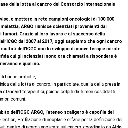
se della lotta al cancro del Consorzio
internazionale
ise, e mettere in rete
campioni oncologici di 100.000
 malattia, ARGO riunisce scienziati provenienti dai
i tumori. Grazie al loro lavoro e al successo della
dall’ICGC dal 2007 al 2017, oggi sappiamo che ogni cancro
isultati dell’ICGC con lo sviluppo di nuove terapie mirate
fida cui gli scienziati sono ora chiamati a rispondere è
oneranno e quali no.
 di buone pratiche,
linica della lotta al cancro. In particolare, quella della presa in
a standard terapeutici, poiché colpiti da tumori cosiddetti
umori comuni.
bito dell’ICGC ARGO, l’ateneo
scaligero è capofila del
ection, Profilazione di neoplasie orfane per la definizione dei
net, centro di ricerca applicata sul cancro, coordinato da
Aldo