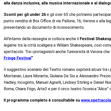
alla danza inclusiva, alla musica internazionale e al dialog
Sconti per gli under 26
e gli over 65 che potranno partecipare
punto vendita di Box Office di via Pallone, 16, Verona o alla bi
presentando un documento di riconoscimento.
All’interno della rassegna si colloca anche il
Festival Shakes
legame tra la città scaligera e William Shakespeare, così come 
spettacolo. Tra i protagonisti anche l’università di Verona ch
Fringe Festival
“
.
Il suggestivo scenario del Teatro romano ospiterà alcuni tra i p
Montanari, Laura Morante, Giuliana De Sio e Alessandro Prezios
Hadley, Incognito, Manuel Agnelli, Lindsey Stirling e Daniel Nor
Roma, Chiara Frigo, Arte3 e per il circo teatro l’iconica “Alice”
Il programma completo è consultabile su
www.spettacolo