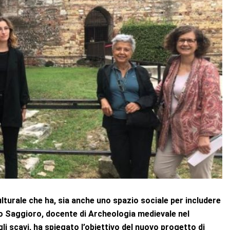
ulturale che ha, sia anche uno spazio sociale per includere
io Saggioro, docente di Archeologia medievale nel
gli scavi, ha spiegato l’obiettivo del nuovo progetto di