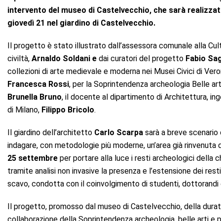
intervento del museo di Castelvecchio, che sarà realizzat
giovedì 21 nel giardino di Castelvecchio.
Il progetto è stato illustrato dall’assessora comunale alla Cu
civiltà,
Arnaldo Soldani e
dai curatori del progetto
Fabio Sa
collezioni di arte medievale e moderna nei Musei Civici di Veron
Francesca Rossi
, per la Soprintendenza archeologia Belle ar
Brunella Bruno
, il docente al dipartimento di Architettura, i
di Milano,
Filippo Bricolo
.
Il giardino dell’architetto
Carlo Scarpa
sarà a breve scenario 
indagare, con metodologie più moderne, un’area già rinvenuta da
25 settembre
per portare alla luce i resti archeologici della 
tramite analisi non invasive la presenza e l’estensione dei rest
scavo, condotta con il coinvolgimento di studenti, dottorandi e
Il progetto, promosso dal museo di Castelvecchio, della durata d
collaborazione della Soprintendenza archeologia, belle arti e 