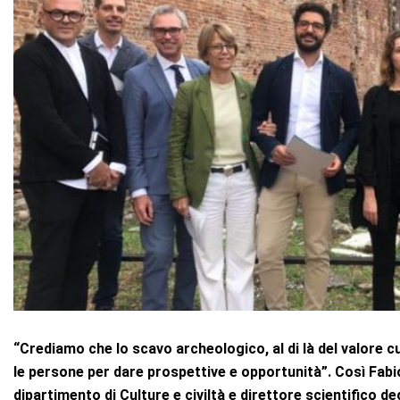
“Crediamo che lo scavo archeologico, al di là del valore c
le persone per dare prospettive e opportunità”. Così Fab
dipartimento di Culture e civiltà e direttore scientifico de