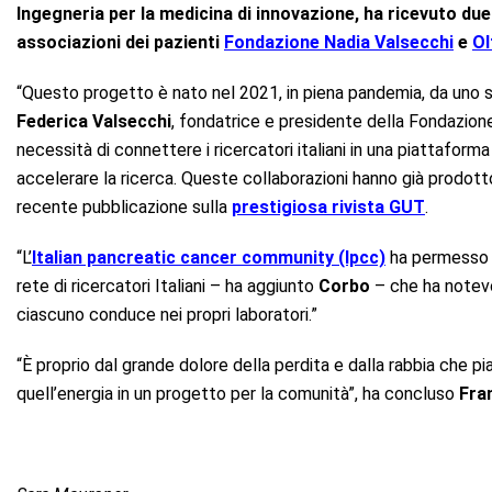
Ingegneria per la medicina di innovazione, ha ricevuto due 
associazioni dei pazienti
Fondazione Nadia Valsecchi
e
Ol
“Questo progetto è nato nel 2021, in piena pandemia, da uno s
Federica Valsecchi
, fondatrice e presidente della Fondazione
necessità di connettere i ricercatori italiani in una piattaform
accelerare la ricerca. Queste collaborazioni hanno già prodotto
recente pubblicazione sulla
prestigiosa rivista GUT
.
“L’
Italian pancreatic cancer community (Ipcc)
ha permesso l
rete di ricercatori Italiani – ha aggiunto
Corbo
– che ha notevo
ciascuno conduce nei propri laboratori.”
“È proprio dal grande dolore della perdita e dalla rabbia che 
quell’energia in un progetto per la comunità”, ha concluso
Fra