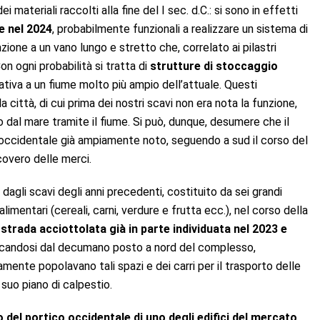
ateriali raccolti alla fine del I sec. d.C.: si sono in effetti
te nel 2024
, probabilmente funzionali a realizzare un sistema di
azione a un vano lungo e stretto che, correlato ai pilastri
on ogni probabilità si tratta di
strutture di stoccaggio
lativa a un fiume molto più ampio dell’attuale. Questi
città, di cui prima dei nostri scavi non era nota la funzione,
o dal mare tramite il fiume. Si può, dunque, desumere che il
e occidentale già ampiamente noto, seguendo a sud il corso del
covero delle merci.
gli scavi degli anni precedenti, costituito da sei grandi
alimentari (cereali, carni, verdure e frutta ecc.), nel corso della
 strada acciottolata già in parte individuata nel 2023 e
accandosi dal decumano posto a nord del complesso,
ente popolavano tali spazi e dei carri per il trasporto delle
suo piano di calpestio.
o del portico occidentale di uno degli edifici del mercato
,