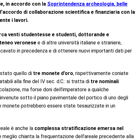
le, in accordo con la
Soprintendenza archeologia, belle
l’accordo di collaborazione scientifica e finanziaria con la
nte i lavori.
rca venti studentesse e studenti, dottorande e
’ateneo veronese
e di altre università italiane e straniere,
scavato in precedenza e di ottenere nuovi importanti dati per
stato quello di
tre monete d’oro
, rispettivamente coniate
ili alla fine del IV sec. d.C.: si tratta di
tre nominali
colazione, ma forse doni dell’imperatore a qualche
Rinvenute sotto il piano pavimentale del portico di uno degli
, le monete potrebbero essere state tesaurizzate in un
areale è anche la
complessa stratificazione emersa nel
 è meglio chiarita la frequentazione dell’areale precedente alla