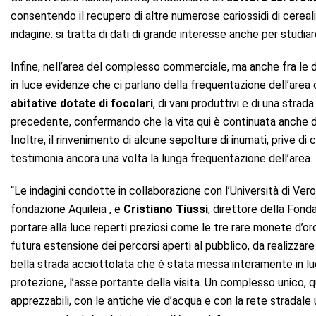
consentendo il recupero di altre numerose cariossidi di cereali
indagine: si tratta di dati di grande interesse anche per studia
Infine, nell’area del complesso commerciale, ma anche fra le d
in luce evidenze che ci parlano della frequentazione dell’area
abitative dotate di focolari
, di vani produttivi e di una strad
precedente, confermando che la vita qui è continuata anche 
Inoltre, il rinvenimento di alcune sepolture di inumati, prive di 
testimonia ancora una volta la lunga frequentazione dell’area.
“Le indagini condotte in collaborazione con l’Università di Ve
fondazione Aquileia , e
Cristiano Tiussi
, direttore della Fond
portare alla luce reperti preziosi come le tre rare monete d’o
futura estensione dei percorsi aperti al pubblico, da realizzar
bella strada acciottolata che è stata messa interamente in lu
protezione, l’asse portante della visita. Un complesso unico, q
apprezzabili, con le antiche vie d’acqua e con la rete stradale