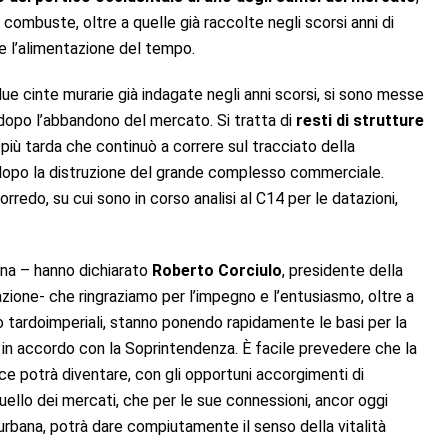
 combuste, oltre a quelle già raccolte negli scorsi anni di
re l’alimentazione del tempo.
ue cinte murarie già indagate negli anni scorsi, si sono messe
 dopo l’abbandono del mercato. Si tratta di
resti di strutture
a più tarda che continuò a correre sul tracciato della
dopo la distruzione del grande complesso commerciale.
corredo, su cui sono in corso analisi al C14 per le datazioni,
rona – hanno dichiarato
Roberto Corciulo
, presidente della
azione- che ringraziamo per l’impegno e l’entusiasmo, oltre a
ro tardoimperiali, stanno ponendo rapidamente le basi per la
e in accordo con la Soprintendenza. È facile prevedere che la
ce potrà diventare, con gli opportuni accorgimenti di
uello dei mercati, che per le sue connessioni, ancor oggi
 urbana, potrà dare compiutamente il senso della vitalità