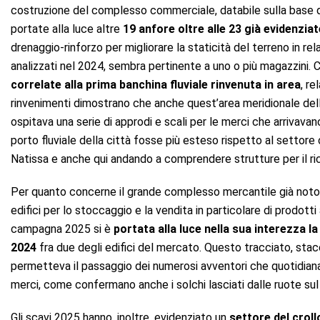
costruzione del complesso commerciale, databile sulla base dei m
portate alla luce altre
19 anfore oltre alle 23 già evidenzia
drenaggio-rinforzo per migliorare la staticità del terreno in rel
analizzati nel 2024, sembra pertinente a uno o più magazzini. C
correlate alla prima banchina fluviale rinvenuta in area
, re
rinvenimenti dimostrano che anche quest’area meridionale della 
ospitava una serie di approdi e scali per le merci che arrivavan
porto fluviale della città fosse più esteso rispetto al settor
Natissa e anche qui andando a comprendere strutture per il ri
Per quanto concerne il grande complesso mercantile già noto da
edifici per lo stoccaggio e la vendita in particolare di prodotti 
campagna 2025 si è
portata alla luce nella sua interezza la
2024
fra due degli edifici del mercato. Questo tracciato, st
permetteva il passaggio dei numerosi avventori che quotidianam
merci, come confermano anche i solchi lasciati dalle ruote sul 
Gli scavi 2025 hanno, inoltre, evidenziato un
settore del croll