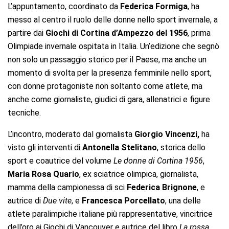
L’appuntamento, coordinato da
Federica Formiga
, ha
messo al centro il ruolo delle donne nello sport invernale, a
partire dai
Giochi di Cortina d’Ampezzo del 1956
, prima
Olimpiade invernale ospitata in Italia. Un’edizione che segnò
non solo un passaggio storico per il Paese, ma anche un
momento di svolta per la presenza femminile nello sport,
con donne protagoniste non soltanto come atlete, ma
anche come giornaliste, giudici di gara, allenatrici e figure
tecniche.
L’incontro, moderato dal giornalista
Giorgio Vincenzi,
ha
visto gli interventi di
Antonella Stelitano
, storica dello
sport e coautrice del volume
Le donne di Cortina 1956
,
Maria Rosa Quario
, ex sciatrice olimpica, giornalista,
mamma della campionessa di sci
Federica Brignone
, e
autrice di
Due vite
, e
Francesca Porcellato
, una delle
atlete paralimpiche italiane più rappresentative, vincitrice
dell’oro ai Giochi di Vancouver e autrice del libro
La rossa