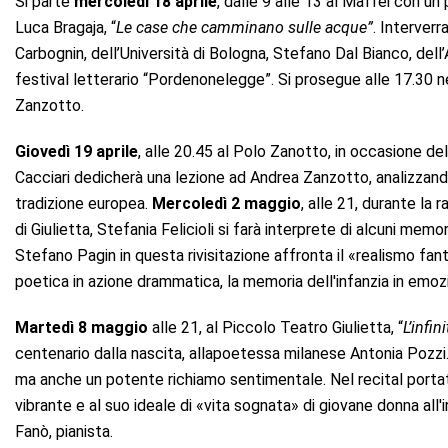
Si parte
mercoledì 18 aprile
, dalle 9 alle 13 al Maffei con u
Luca Bragaja, “
Le case che camminano sulle acque”
. Interver
Carbognin, dell’Università di Bologna, Stefano Dal Bianco, dell’
festival letterario “Pordenonelegge”. Si prosegue alle 17.30 nell
Zanzotto.
Giovedì 19 aprile
, alle 20.45 al Polo Zanotto, in occasione del
Cacciari dedicherà una lezione ad Andrea Zanzotto, analizzando
tradizione europea.
Mercoledì 2 maggio
, alle 21, durante la 
di Giulietta, Stefania Felicioli si farà interprete di alcuni memo
Stefano Pagin in questa rivisitazione affronta il «realismo fan
poetica in azione drammatica, la memoria dell'infanzia in emozi
Martedì 8 maggio
alle 21, al Piccolo Teatro Giulietta, “
L’infi
centenario dalla nascita, allapoetessa milanese Antonia Pozzi. M
ma anche un potente richiamo sentimentale. Nel recital portato
vibrante e al suo ideale di «vita sognata» di giovane donna all'
Fanò, pianista.