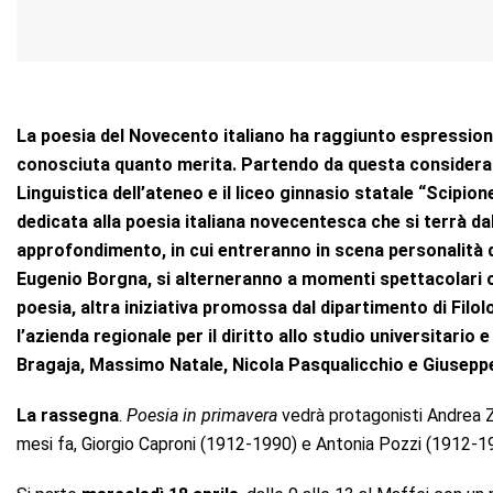
La poesia del Novecento italiano ha raggiunto espressioni 
conosciuta quanto merita. Partendo da questa considerazio
Linguistica dell’ateneo e il liceo ginnasio statale “Scipi
dedicata alla poesia italiana novecentesca che si terrà dal
approfondimento, in cui entreranno in scena personalità de
Eugenio Borgna, si alterneranno a momenti spettacolari 
poesia, altra iniziativa promossa dal dipartimento di Filol
l’azienda regionale per il diritto allo studio universitario e
Bragaja, Massimo Natale, Nicola Pasqualicchio e Giuseppe
La rassegna
.
Poesia in primavera
vedrà protagonisti Andrea 
mesi fa, Giorgio Caproni (1912-1990) e Antonia Pozzi (1912-1938