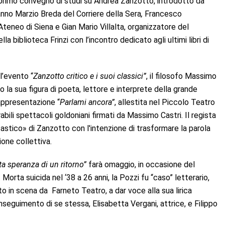
n primo convegno di studi su Andrea Zanzotto, introdotto da
ranno Marzio Breda del Corriere della Sera
,
Francesco
Ateneo di Siena e Gian Mario Villalta, organizzatore del
a biblioteca Frinzi con l’incontro dedicato agli ultimi libri di
l’evento “
Zanzotto critico e i suoi classici”
, il filosofo Massimo
 la sua figura di poeta, lettore e interprete della grande
rappresentazione “
Parlami ancora”
, allestita nel Piccolo Teatro
rabili spettacoli goldoniani firmati da Massimo Castri. Il regista
tastico» di Zanzotto con l'intenzione di trasformare la parola
one collettiva.
nita speranza di un ritorno”
farà omaggio, in occasione del
orta suicida nel ‘38 a 26 anni, la Pozzi fu “caso” letterario,
 in scena da Farneto Teatro, a dar voce alla sua lirica
inseguimento di se stessa, Elisabetta Vergani, attrice, e Filippo