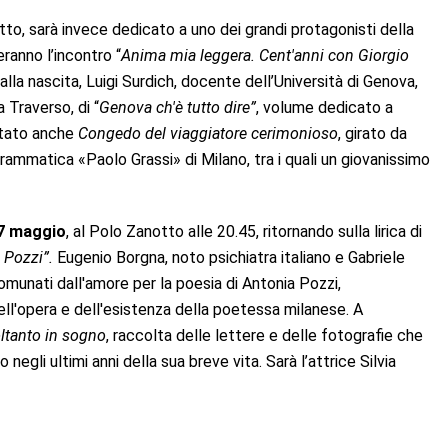
tto, sarà invece dedicato a uno dei grandi protagonisti della
anno l’incontro “
Anima mia leggera. Cent'anni con Giorgio
lla nascita, Luigi Surdich, docente dell’Università di Genova,
a Traverso, di “
Genova ch'è tutto dire”
, volume dedicato a
ettato anche
Congedo del viaggiatore cerimonioso
, girato da
drammatica «Paolo Grassi» di Milano, tra i quali un giovanissimo
17 maggio
, al Polo Zanotto alle 20.45, ritornando sulla lirica di
a Pozzi”.
Eugenio Borgna, noto psichiatra italiano e Gabriele
munati dall'amore per la poesia di Antonia Pozzi,
ell'opera e dell'esistenza della poetessa milanese. A
ltanto in sogno
, raccolta delle lettere e delle fotografie che
gli ultimi anni della sua breve vita. Sarà l’attrice Silvia