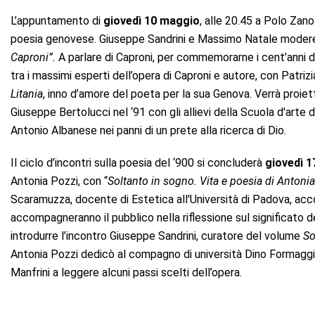
L’appuntamento di
giovedì 10 maggio
, alle 20.45 a Polo Zano
poesia genovese. Giuseppe Sandrini e Massimo Natale moderer
Caproni”.
A parlare di Caproni, per commemorarne i cent’anni da
tra i massimi esperti dell’opera di Caproni e autore, con Patrizi
Litania
, inno d’amore del poeta per la sua Genova. Verrà proi
Giuseppe Bertolucci nel ‘91 con gli allievi della Scuola d'arte 
Antonio Albanese nei panni di un prete alla ricerca di Dio.
Il ciclo d’incontri sulla poesia del ‘900 si concluderà
giovedì 
Antonia Pozzi, con “
Soltanto in sogno. Vita e poesia di Antoni
Scaramuzza, docente di Estetica all'Università di Padova, acco
accompagneranno il pubblico nella riflessione sul significato d
introdurre l’incontro Giuseppe Sandrini, curatore del volume
So
Antonia Pozzi dedicò al compagno di università Dino Formaggio ne
Manfrini a leggere alcuni passi scelti dell’opera.