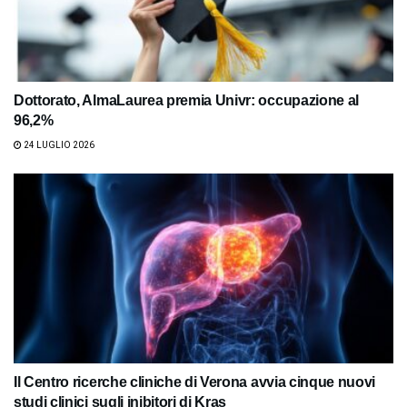
Dottorato, AlmaLaurea premia Univr: occupazione al
96,2%
24 LUGLIO 2026
Il Centro ricerche cliniche di Verona avvia cinque nuovi
studi clinici sugli inibitori di Kras