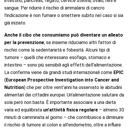
intestino, pancreas, fegato, cervice uterina, ovaio, reni e
sangue. Per ridurre il rischio di ammalarsi di cancro
l’indicazione è non fumare o smettere subito nel caso si sia
già iniziato.
Anche il cibo che consumiamo può diventare un alleato
per la prevenzione
, se insieme riduciamo altri fattori di
rischio come la sedentarietà e l’obesità. Alcuni tipi di
tumore – quelli che interessano esofago, stomaco e
intestino – sono più sensibili agli effetti dell’alimentazione.
La conferma viene da grandi studi internazionali come
EPIC
(
European Prospective Investigation into Cancer and
Nutrition
) che per oltre vent’anni ha osservato le abitudini
alimentari dei cittadini europei. Un’alimentazione salutare da
sola però non basta. È importante associare a una dieta
varia ed equilibrata
un’attività fisica regolare
– almeno 30
minuti di camminata al giorno – che contribuisce a diminuire
il rischio di tumore al colon e all’endometrio, oltre a influire