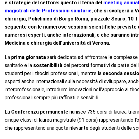
e strategie del settore: questo il tema del
meeting annuale
magistrali delle Professioni sanitarie
, che si svolgerà a 
chirurgia, Policlinico di Borgo Roma, piazzale Scuro, 10. I 
seguente con le numerose sessioni scientifiche previste d
numerosi esperti, anche internazionali, e che saranno intr
Medicina e chirurgia dell’università di Verona.
La
prima giornata
sarà dedicata ad affrontare le complesse t
sanitario e la
sostenibilità
dei percorsi formativi da parte dell
studenti per i tirocini professionali, mentre la
seconda sessi
esperti anche internazionali sulla necessità di sviluppare, anche 
interprofessionale, introdurre innovazioni nell’approccio ai ti
professionali sempre più raffinati e sensibili.
La
Conferenza permanente
riunisce 735 corsi di laurea trienn
cinque classi di laurea magistrale (91 corsi) rappresentando l’o
che rappresentano una quota rilevante degli studenti delle scu