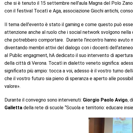
che si è tenuto il 15 settembre nell’aula Magna del Polo Zanott
con il festival Tocatì e Aga, associazione Giochi antichi, cons
Il tema dell’evento è stato il gaming e come questo può esse
attenzione anche al ruolo che i social network svolgono nella 
che potrebbero comportare. Durante l’incontro hanno avuto mod
diventando membri attivi del dialogo con i docenti dell’ateneo
al Public engagment, hA dedicato il suo intervento di apertura: 
della città di Verona. Tocatì in dialetto veneto significa: ad
significato più ampio: tocca a voi, adesso è il vostro turno dell
che il vostro futuro sia pieno di speranza e aperto alle possibil
valore».
Durante il convegno sono intervenuti:
Giorgio Paolo Avigo
, 
Galletta
della rete di scuole “Scuola e territorio: educare insi