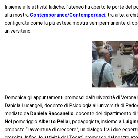
Insieme alle attività ludiche, l’ateneo ha aperto le porte del p
alla mostra
Contemporanee/Contemporanei
, tra arte, arc
configurata come la più estesa mostra semipermanente di ope
universitario.
Domenica gli appuntamenti promossi dall’università di Verona
Daniela Lucangeli, docente di Psicologia all’università di Padov
mediato da
Daniela Raccanello
, docente del dipartimento di 
Nel pomeriggio A
lberto Pellai,
pedagogista, insieme a
Luigin
proposto “l’avventura di crescere”, un dialogo fra i due esperti
crescita. Infine, le attività del Tocatì promosse dal nostro a