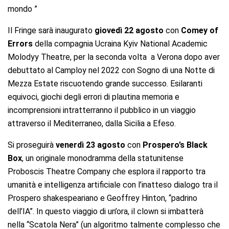
mondo ”
Il Fringe sarà inaugurato
giovedì 22 agosto
con
Comey of
Errors
della compagnia Ucraina Kyiv National Academic
Molodyy Theatre, per la seconda volta a Verona dopo aver
debuttato al Camploy nel 2022 con Sogno di una Notte di
Mezza Estate riscuotendo grande successo. Esilaranti
equivoci, giochi degli errori di plautina memoria e
incomprensioni intratterranno il pubblico in un viaggio
attraverso il Mediterraneo, dalla Sicilia a Efeso.
Si proseguirà
venerdì 23 agosto
con
Prospero’s Black
Box
, un originale monodramma della statunitense
Proboscis Theatre Company che esplora il rapporto tra
umanità e intelligenza artificiale con l’inatteso dialogo tra il
Prospero shakespeariano e Geoffrey Hinton, “padrino
dell’IA”. In questo viaggio di un’ora, il clown si imbatterà
nella “Scatola Nera” (un algoritmo talmente complesso che