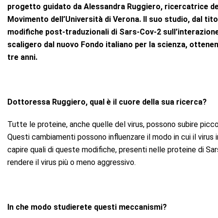
progetto guidato da
Alessandra Ruggiero
, ricercatrice 
Movimento dell’Università di Verona. Il suo studio, dal tit
modifiche post-traduzionali di S
ars
-Co
v
-2 sull’interazion
scaligero
dal
nuovo
Fondo
i
taliano per la
s
cienza
, ottene
tre anni
.
Dottoressa Ruggiero, qual è il cuore della sua ricerca?
Tutte le proteine, anche quelle del virus, possono subire pic
Questi cambiamenti possono influenzare il modo in cui il virus 
capire quali di queste modifiche, presenti nelle proteine di S
ar
rendere il virus più o meno aggressivo.
In che modo studierete questi meccanismi?