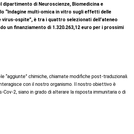
del dipartimento di Neuroscienze, Biomedicina e
olo
“
Indagine multi-omica in vitro sugli effetti delle
e virus-ospite”
, è tra i quattro selezionati
dell’ateneo
ndo un finanziamento di
1.320.263,12 euro
per i prossimi
cole “aggiunte” chimiche, chiamate
modifiche post-traduzionali
.
interagisce con il nostro organismo. Il nostro obiettivo è
s
-Co
v
-2, siano in grado di alterare la risposta immunitaria o di