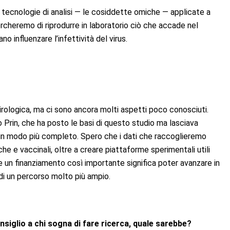
 tecnologie di analisi — le cosiddette
omiche
— applicate a
rcheremo di riprodurre in laboratorio ciò che accade nel
influenzare l’infettività del virus.
virologica, ma ci sono ancora molti aspetti poco conosciuti.
o P
rin
, che ha posto le basi di questo studio ma lasciava
 in modo più
completo.
Sper
o che i dati che raccoglieremo
he e vaccinali, oltre a creare piattaforme sperimentali utili
e un finanziamento così importante significa poter avanzare in
di un percorso molto più ampio.
nsiglio a chi sogna di fare ricerca, quale sarebbe?