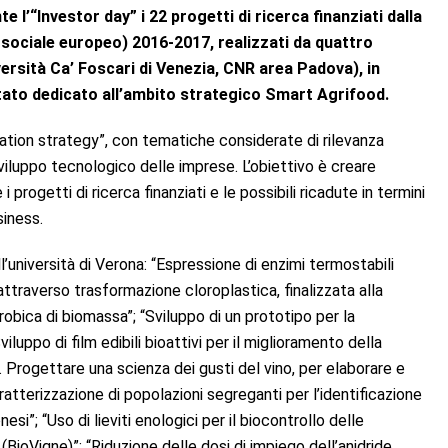
e l’“Investor day” i 22 progetti di ricerca finanziati dalla
 sociale europeo) 2016-2017,
realizzati da quattro
iversità Ca’ Foscari di Venezia, CNR area Padova), in
 stato dedicato all’ambito strategico Smart Agrifood.
zation strategy”, con tematiche considerate di rilevanza
 sviluppo tecnologico delle imprese. L’obiettivo è creare
progetti di ricerca finanziati e le possibili ricadute in termini
siness.
l’università di Verona: “Espressione di enzimi termostabili
 attraverso trasformazione cloroplastica, finalizzata alla
obica di biomassa”; “Sviluppo di un prototipo per la
viluppo di film edibili bioattivi per il miglioramento della
. Progettare una scienza dei gusti del vino, per elaborare e
terizzazione di popolazioni segreganti per l’identificazione
esi”; “Uso di lieviti enologici per il biocontrollo delle
(BioVigne)”; “Riduzione delle dosi di impiego dell’anidride