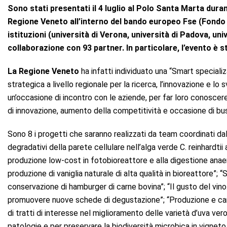
Sono stati presentati il 4 luglio al Polo Santa Marta durant
Regione Veneto all’interno del bando europeo Fse (Fondo
istituzioni (università di Verona, università di Padova, un
collaborazione con 93 partner. In particolare, l’evento è
La Regione Veneto
ha infatti individuato una “Smart speciali
strategica a livello regionale per la ricerca, l’innovazione e lo
un’occasione di incontro con le aziende, per far loro conoscere i 
di innovazione, aumento della competitività e occasione di bu
Sono 8 i progetti che saranno realizzati da team coordinati dal
degradativi della parete cellulare nell’alga verde C. reinhardtii
produzione low-cost in fotobioreattore e alla digestione anaer
produzione di vaniglia naturale di alta qualità in bioreattore”; “S
conservazione di hamburger di carne bovina”; “Il gusto del vino
promuovere nuove schede di degustazione”; “Produzione e carat
di tratti di interesse nel miglioramento delle varietà d’uva veron
patologie e per preservare la biodiversità microbica in vigneto 