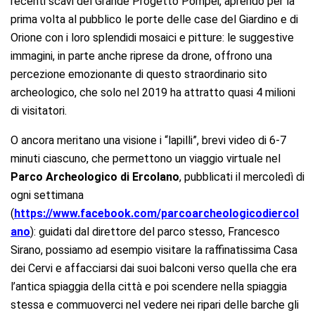
recenti scavi del Grande Progetto Pompei, aprendo per la
prima volta al pubblico le porte delle case del Giardino e di
Orione con i loro splendidi mosaici e pitture: le suggestive
immagini, in parte anche riprese da drone, offrono una
percezione emozionante di questo straordinario sito
archeologico, che solo nel 2019 ha attratto quasi 4 milioni
di visitatori.
O ancora meritano una visione i “lapilli”, brevi video di 6-7
minuti ciascuno, che permettono un viaggio virtuale nel
Parco Archeologico di Ercolano
, pubblicati il mercoledì di
ogni settimana
(
https://www.facebook.com/parcoarcheologicodiercol
ano
): guidati dal direttore del parco stesso, Francesco
Sirano, possiamo ad esempio visitare la raffinatissima Casa
dei Cervi e affacciarsi dai suoi balconi verso quella che era
l’antica spiaggia della città e poi scendere nella spiaggia
stessa e commuoverci nel vedere nei ripari delle barche gli