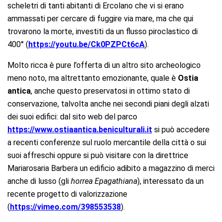
scheletri di tanti abitanti di Ercolano che vi si erano
ammassati per cercare di fuggire via mare, ma che qui
trovarono la morte, investiti da un flusso piroclastico di
400° (
https://youtu.be/Ck0PZPCt6cA
).
Molto ricca è pure l’offerta di un altro sito archeologico
meno noto, ma altrettanto emozionante, quale è
Ostia
antica
, anche questo preservatosi in ottimo stato di
conservazione, talvolta anche nei secondi piani degli alzati
dei suoi edifici: dal sito web del parco
https://www.ostiaantica.beniculturali.it
si può accedere
a recenti conferenze sul ruolo mercantile della città o sui
suoi affreschi oppure si può visitare con la direttrice
Mariarosaria Barbera un edificio adibito a magazzino di merci
anche di lusso (gli
horrea Epagathiana
), interessato da un
recente progetto di valorizzazione
(
https://vimeo.com/398553538
).