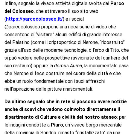
Infine, segnalo la vivace attività digitale svolta dal
Parco
del Colosseo
, che attraverso il suo sito web
(
https://parcocolosseo.it/
) e i social
@parcocolosseo propone una ricca serie di video che
consentono di “visitare” alcuni edifici di grande interesse
del Palatino (come il criptoportico di Nerone, “ricostruito”
grazie all’uso delle moderne tecnologie, o l’arco di Tito, che
si può vedere nelle prospettive ravvicinate del cantiere del
suo restauro) oppure la
domus Aurea
, la monumentale casa
che Nerone si fece costruire nel cuore della città e che
ebbe un ruolo fondamentale con i suoi affreschi
nell’ispirazione delle pitture rinascimentali.
Da ultimo segnalo che in rete si possono avere notizie
anche di scavi che vedono coinvolto direttamente il
dipartimento di Culture e civiltà del nostro ateneo
: per
le indagini condotte a
Piuro
, un vivace borgo mercantile
della provincia di Sondrio, rimasto “cristallizzato” da una